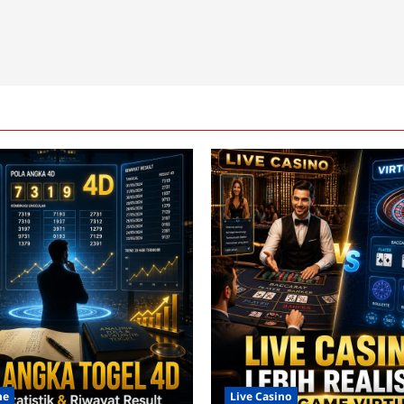
ne
Live Casino