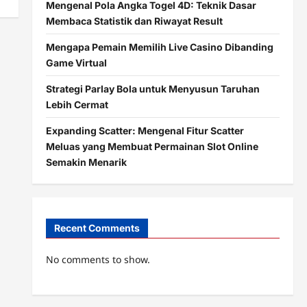
Mengenal Pola Angka Togel 4D: Teknik Dasar
Membaca Statistik dan Riwayat Result
Mengapa Pemain Memilih Live Casino Dibanding
Game Virtual
Strategi Parlay Bola untuk Menyusun Taruhan
Lebih Cermat
Expanding Scatter: Mengenal Fitur Scatter
Meluas yang Membuat Permainan Slot Online
Semakin Menarik
Recent Comments
No comments to show.