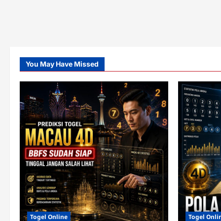
You May Have Missed
Togel Online
Togel Onli