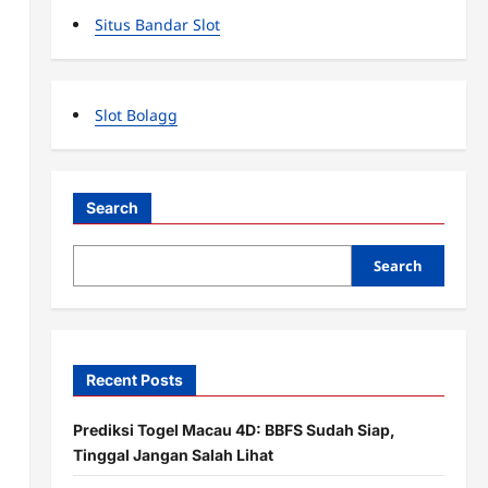
Situs Bandar Slot
Slot Bolagg
Search
Search
Recent Posts
Prediksi Togel Macau 4D: BBFS Sudah Siap,
Tinggal Jangan Salah Lihat