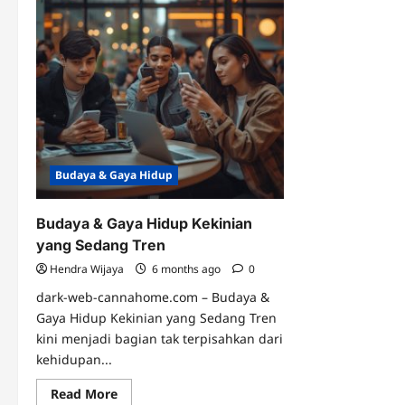
Budaya & Gaya Hidup
Budaya & Gaya Hidup Kekinian
yang Sedang Tren
Hendra Wijaya
6 months ago
0
dark-web-cannahome.com – Budaya &
Gaya Hidup Kekinian yang Sedang Tren
kini menjadi bagian tak terpisahkan dari
kehidupan...
Read
Read More