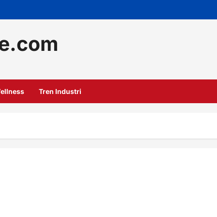
e.com
ellness
Tren Industri