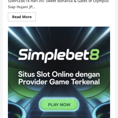
SIMPLEBET8 Hari Ini: Sweet Bonanza & Gates of Olympus
Siap Hujani JP...
Read
Read More
more
about
SIMPLEBET8
Slot
Gacor
–
Sweet
Bonanza
&
Olympus