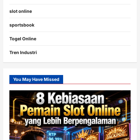
slot online
sportsbook
Togel Online
Tren Industri
You May Have Missed