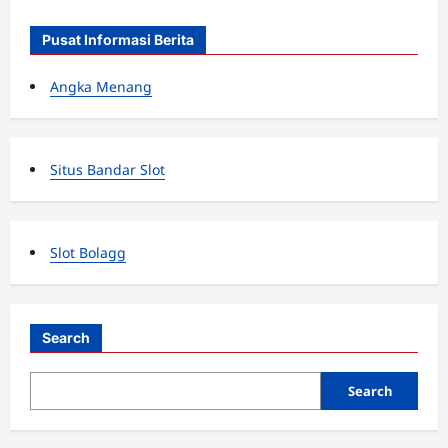
SIMPLEBET8
Situs
Slot
Pusat Informasi Berita
Online
dengan
Provider
Angka Menang
Game
Terkenal
Situs Bandar Slot
Slot Bolagg
Search
Search