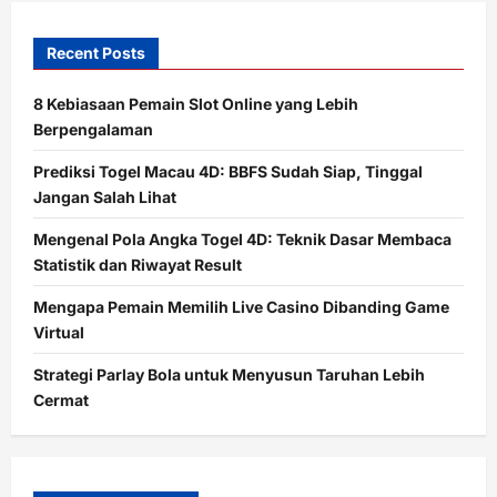
Recent Posts
8 Kebiasaan Pemain Slot Online yang Lebih
Berpengalaman
Prediksi Togel Macau 4D: BBFS Sudah Siap, Tinggal
Jangan Salah Lihat
Mengenal Pola Angka Togel 4D: Teknik Dasar Membaca
Statistik dan Riwayat Result
Mengapa Pemain Memilih Live Casino Dibanding Game
Virtual
Strategi Parlay Bola untuk Menyusun Taruhan Lebih
Cermat