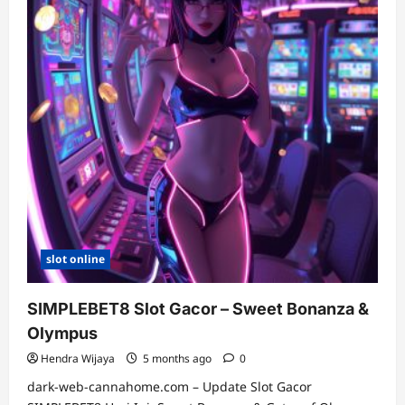
slot online
SIMPLEBET8 Slot Gacor – Sweet Bonanza &
Olympus
Hendra Wijaya
5 months ago
0
dark-web-cannahome.com – Update Slot Gacor