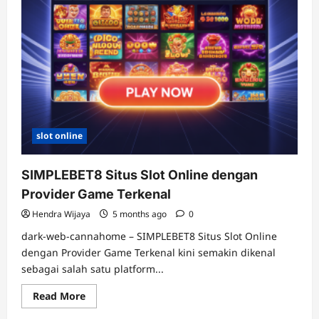
slot online
SIMPLEBET8 Situs Slot Online dengan
Provider Game Terkenal
Hendra Wijaya
5 months ago
0
dark-web-cannahome – SIMPLEBET8 Situs Slot Online
dengan Provider Game Terkenal kini semakin dikenal
sebagai salah satu platform...
Read
Read More
more
about