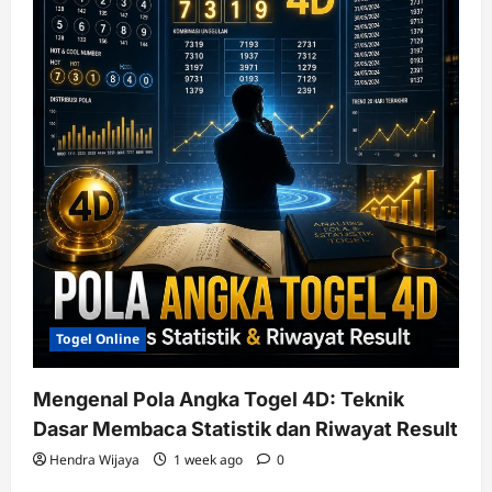
Togel Online
Mengenal Pola Angka Togel 4D: Teknik
Dasar Membaca Statistik dan Riwayat Result
Hendra Wijaya
1 week ago
0