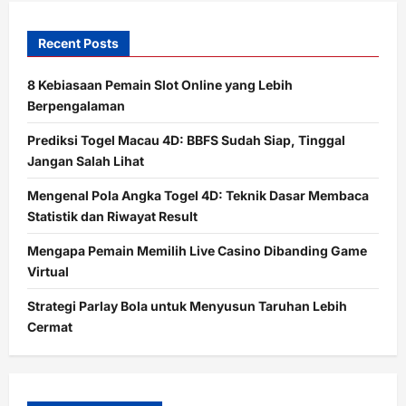
Recent Posts
8 Kebiasaan Pemain Slot Online yang Lebih
Berpengalaman
Prediksi Togel Macau 4D: BBFS Sudah Siap, Tinggal
Jangan Salah Lihat
Mengenal Pola Angka Togel 4D: Teknik Dasar Membaca
Statistik dan Riwayat Result
Mengapa Pemain Memilih Live Casino Dibanding Game
Virtual
Strategi Parlay Bola untuk Menyusun Taruhan Lebih
Cermat