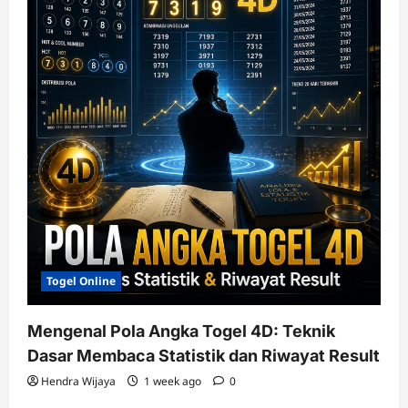
Togel Online
Mengenal Pola Angka Togel 4D: Teknik
Dasar Membaca Statistik dan Riwayat Result
Hendra Wijaya
1 week ago
0