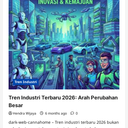
Tren Industri
Tren Industri Terbaru 2026: Arah Perubahan
Besar
Hendra Wijaya
6 months ago
0
dark-web-cannahome – Tren industri terbaru 2026 bukan