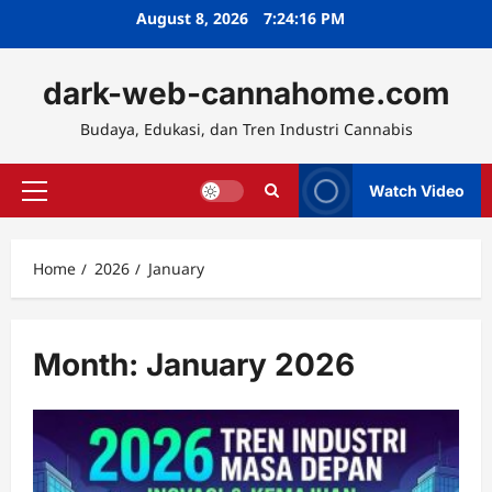
Skip
August 8, 2026
7:24:16 PM
to
content
dark-web-cannahome.com
Budaya, Edukasi, dan Tren Industri Cannabis
Watch Video
Primary
Menu
Home
2026
January
Month:
January 2026