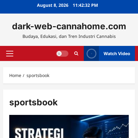
Skip
August 8, 2026
11:42:34 PM
to
content
dark-web-cannahome.com
Budaya, Edukasi, dan Tren Industri Cannabis
Watch Video
Primary
Menu
Home
sportsbook
sportsbook