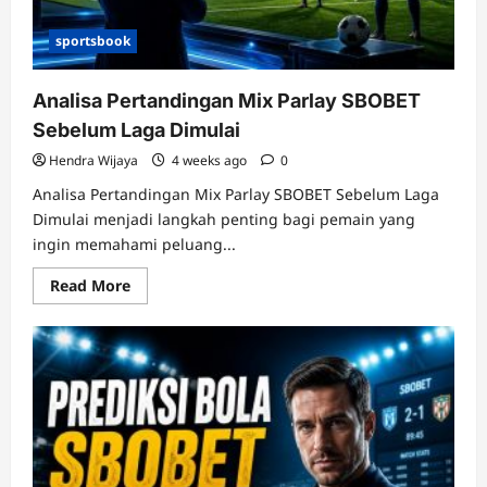
sportsbook
Analisa Pertandingan Mix Parlay SBOBET
Sebelum Laga Dimulai
Hendra Wijaya
4 weeks ago
0
Analisa Pertandingan Mix Parlay SBOBET Sebelum Laga
Dimulai menjadi langkah penting bagi pemain yang
ingin memahami peluang...
Read
Read More
more
about
Analisa
Pertandingan
Mix
Parlay
SBOBET
Sebelum
Laga
Dimulai