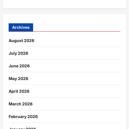
Archives
August 2026
July 2026
June 2026
May 2026
April 2026
March 2026
February 2026