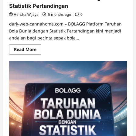
Statistik Pertandingan
Hendra Wijaya
5 months ago
0
dark-web-cannahome.com – BOLAGG Platform Taruhan
Bola Dunia dengan Statistik Pertandingan kini menjadi
andalan bagi pecinta sepak bola...
Read
Read More
more
about
BOLAGG:
Taruhan
Bola
Dunia
dengan
Statistik
Pertandingan