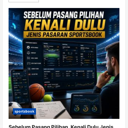
more
about
Prediksi
Bola
SBOBET
Hari
Ini:
Tebak
Skor
Seru
Bikin
Fans
Senyum
sportsbook
Sebelum Pasang Pilihan, Kenali Dulu Jenis