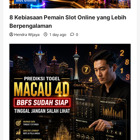
slot online
8 Kebiasaan Pemain Slot Online yang Lebih
Berpengalaman
Hendra Wijaya
1 day ago
0