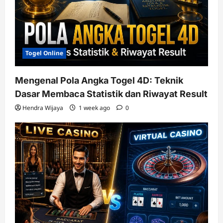
Togel Online
Mengenal Pola Angka Togel 4D: Teknik
Dasar Membaca Statistik dan Riwayat Result
Hendra Wijaya
1 week ago
0