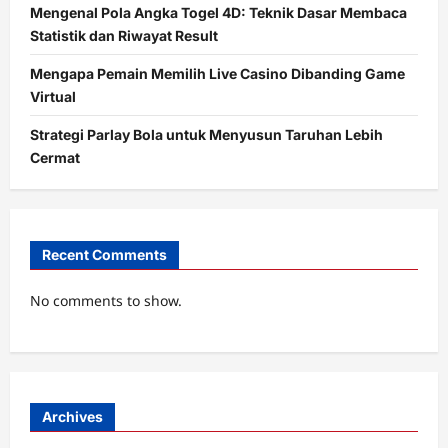
Mengenal Pola Angka Togel 4D: Teknik Dasar Membaca
Statistik dan Riwayat Result
Mengapa Pemain Memilih Live Casino Dibanding Game
Virtual
Strategi Parlay Bola untuk Menyusun Taruhan Lebih
Cermat
Recent Comments
No comments to show.
Archives