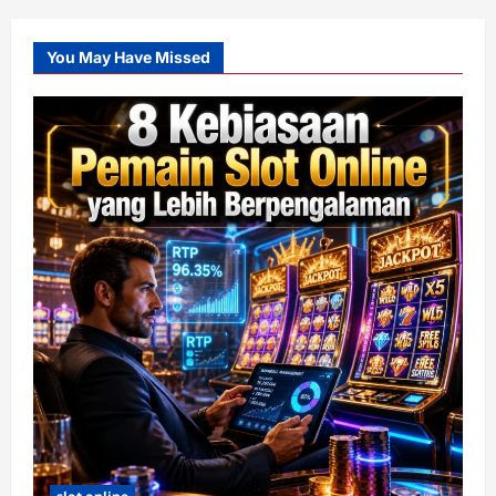
You May Have Missed