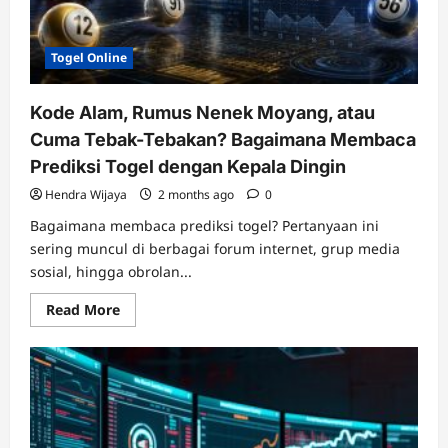
Togel Online
Kode Alam, Rumus Nenek Moyang, atau
Cuma Tebak-Tebakan? Bagaimana Membaca
Prediksi Togel dengan Kepala Dingin
Hendra Wijaya
2 months ago
0
Bagaimana membaca prediksi togel? Pertanyaan ini
sering muncul di berbagai forum internet, grup media
sosial, hingga obrolan...
Read
Read More
more
about
Kode
Alam,
Rumus
Nenek
Moyang,
atau
Cuma