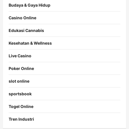
Budaya & Gaya Hidup
Casino Online
Edukasi Cannabis
Kesehatan & Wellness
Live Casino
Poker Online
slot online
sportsbook
Togel Online
Tren Industri