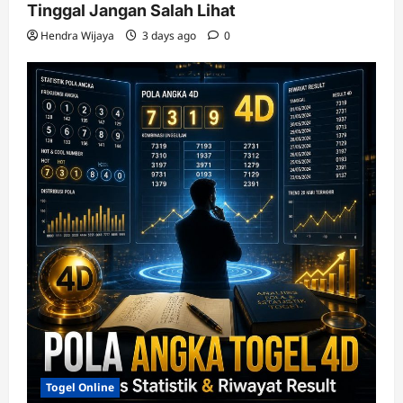
Tinggal Jangan Salah Lihat
Hendra Wijaya
3 days ago
0
Togel Online