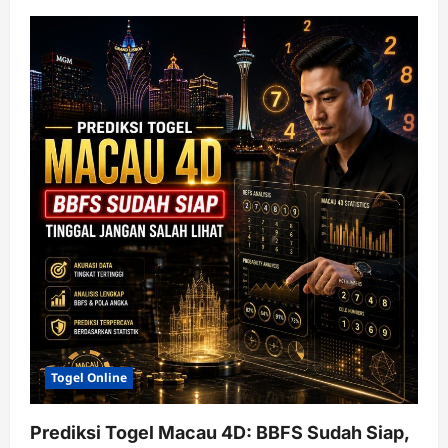
Togel Online
Prediksi Togel Macau 4D: BBFS Sudah Siap,