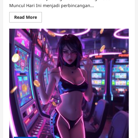
Muncul Hari Ini menjadi perbincangan...
Read
Read More
more
about
GACOR
PARAH!
Slot
SIMPLEBET8
Auto
JP
dengan
Scatter