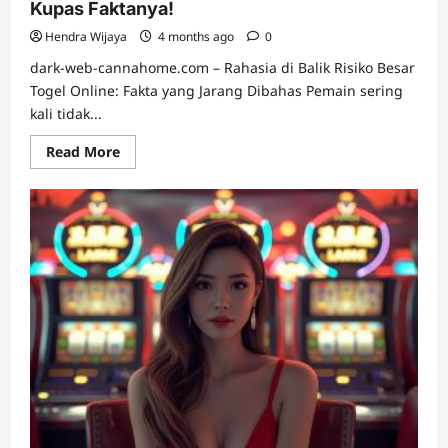
Kupas Faktanya!
Hendra Wijaya
4 months ago
0
dark-web-cannahome.com – Rahasia di Balik Risiko Besar
Togel Online: Fakta yang Jarang Dibahas Pemain sering
kali tidak...
Read
Read More
more
about
Rahasia
di
Balik
Risiko
Besar
Togel
Online:
Kupas
Faktanya!