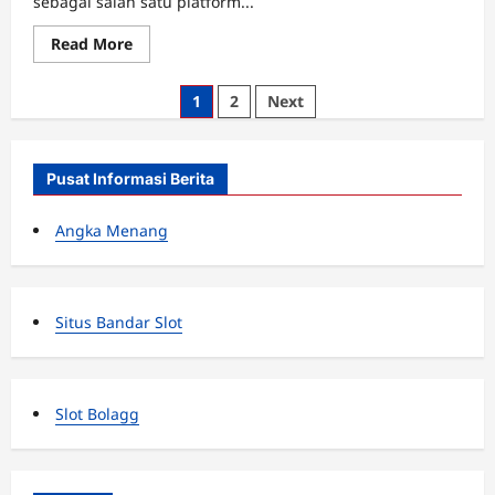
sebagai salah satu platform...
Read
Read More
more
about
SIMPLEBET8
Posts
1
2
Next
Situs
Slot
pagination
Online
dengan
Provider
Pusat Informasi Berita
Game
Terkenal
Angka Menang
Situs Bandar Slot
Slot Bolagg