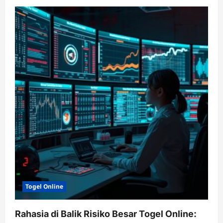
about
Rahasia
Ceme
Poker
Online:
Cara
main,
Aturan
&
Strategi
Menang
Togel Online
Rahasia di Balik Risiko Besar Togel Online: