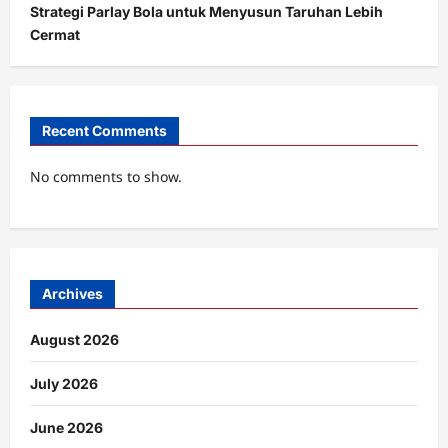
Strategi Parlay Bola untuk Menyusun Taruhan Lebih
Cermat
Recent Comments
No comments to show.
Archives
August 2026
July 2026
June 2026