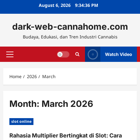
Skip
August 6, 2026
9:34:38 PM
to
content
dark-web-cannahome.com
Budaya, Edukasi, dan Tren Industri Cannabis
Watch Video
Primary
Menu
Home
2026
March
Month:
March 2026
slot online
Rahasia Multiplier Bertingkat di Slot: Cara