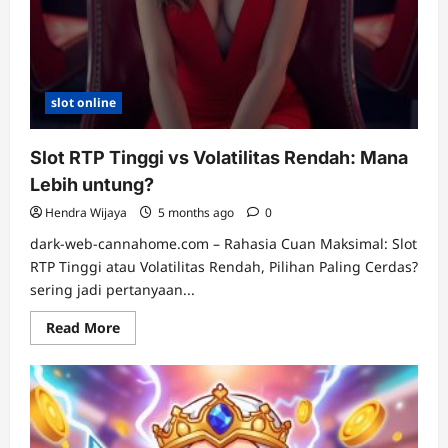
slot online
Slot RTP Tinggi vs Volatilitas Rendah: Mana
Lebih untung?
Hendra Wijaya
5 months ago
0
dark-web-cannahome.com – Rahasia Cuan Maksimal: Slot
RTP Tinggi atau Volatilitas Rendah, Pilihan Paling Cerdas?
sering jadi pertanyaan...
Read
Read More
more
about
Slot
RTP
Tinggi
vs
Volatilitas
Rendah: