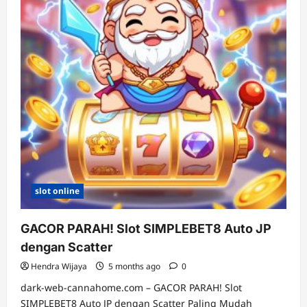
Mana
Lebih
untung?
slot online
GACOR PARAH! Slot SIMPLEBET8 Auto JP
dengan Scatter
Hendra Wijaya
5 months ago
0
dark-web-cannahome.com – GACOR PARAH! Slot
SIMPLEBET8 Auto JP dengan Scatter Paling Mudah