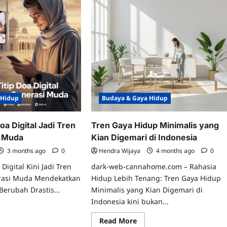
 Hidup
Budaya & Gaya Hidup
oa Digital Jadi Tren
Tren Gaya Hidup Minimalis yang
i Muda
Kian Digemari di Indonesia
3 months ago
0
Hendra Wijaya
4 months ago
0
Digital Kini Jadi Tren
dark-web-cannahome.com – Rahasia
rasi Muda Mendekatkan
Hidup Lebih Tenang: Tren Gaya Hidup
Berubah Drastis...
Minimalis yang Kian Digemari di
Indonesia kini bukan...
ad
re
Read
Read More
ut