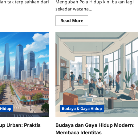
ian tak terpisahkan dari
Mengubah Pola Hidup kini bukan lagi
sekadar wacana...
ad
Read
Read More
re
more
ut
about
daya
Budaya
&
ya
Gaya
dup
Hidup
inian
Modern:
ng
Tren
dang
yang
n
Mengubah
Pola
Hidup
 Hidup
Budaya & Gaya Hidup
up Urban: Praktis
Budaya dan Gaya Hidup Modern:
Membaca Identitas