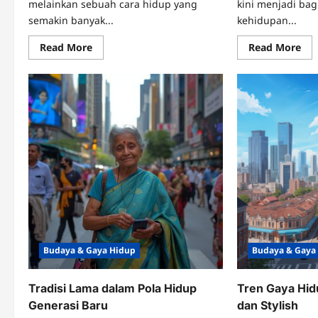
melainkan sebuah cara hidup yang
kini menjadi bag
semakin banyak...
kehidupan...
Read
Re
Read More
Read More
more
mo
about
abo
Slow
Bu
Living:
&
Tren
Ga
Gaya
Hi
Hidup
Kek
yang
ya
Bikin
Se
Hidup
Tre
Lebih
Berkualitas
Budaya & Gaya Hidup
Budaya & Gaya
Tradisi Lama dalam Pola Hidup
Tren Gaya Hid
Generasi Baru
dan Stylish