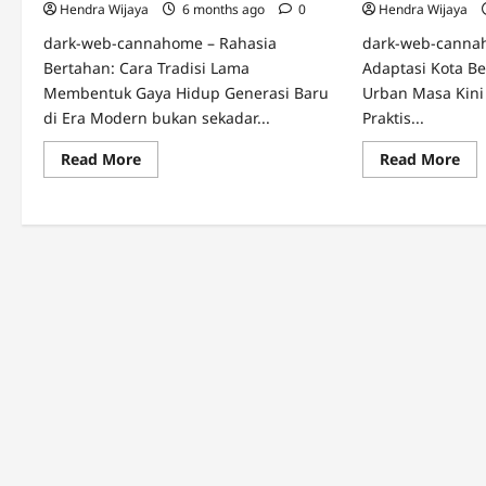
Hendra Wijaya
6 months ago
0
Hendra Wijaya
dark-web-cannahome – Rahasia
dark-web-canna
Bertahan: Cara Tradisi Lama
Adaptasi Kota Be
Membentuk Gaya Hidup Generasi Baru
Urban Masa Kini
di Era Modern bukan sekadar...
Praktis...
Read
Re
Read More
Read More
more
mo
about
abo
Tradisi
Tre
Lama
Ga
dalam
Hi
Pola
Urb
Hidup
Pra
Generasi
da
Baru
Sty