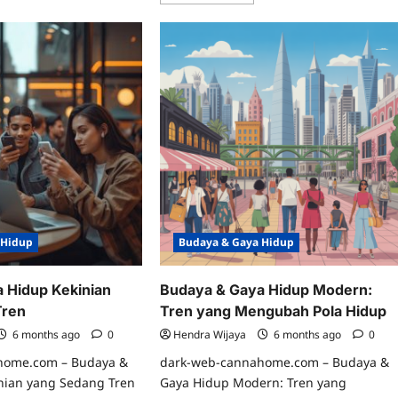
more
daya
about
ip
Tren
a
Gaya
ital
Hidup
i
Minimalis
n
yang
u
Kian
erasi
Digemari
da
di
Indonesia
 Hidup
Budaya & Gaya Hidup
 Hidup Kekinian
Budaya & Gaya Hidup Modern:
Tren
Tren yang Mengubah Pola Hidup
6 months ago
0
Hendra Wijaya
6 months ago
0
home.com – Budaya &
dark-web-cannahome.com – Budaya &
nian yang Sedang Tren
Gaya Hidup Modern: Tren yang