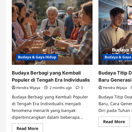
Budaya & Gaya Hidup
Budaya & Gaya
Budaya Berbagi yang Kembali
Budaya Titip D
Populer di Tengah Era Individualis
Baru Generas
Hendra Wijaya
2 months ago
0
Hendra Wijaya
Budaya Berbagi yang Kembali Populer
Budaya Titip Doa 
di Tengah Era Individualis menjadi
Baru, Cara Gene
fenomena menarik yang banyak
Diri pada Tuhan 
diperbincangkan dalam beberapa...
Re
Read More
mo
Read
Read More
abo