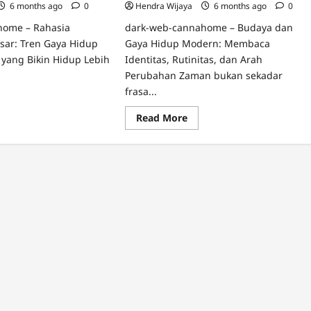
6 months ago
0
Hendra Wijaya
6 months ago
0
home – Rahasia
dark-web-cannahome – Budaya dan
sar: Tren Gaya Hidup
Gaya Hidup Modern: Membaca
 yang Bikin Hidup Lebih
Identitas, Rutinitas, dan Arah
Perubahan Zaman bukan sekadar
frasa...
ad
re
Read
Read More
ut
more
n
about
ya
Budaya
dup
dan
an:
Gaya
ktis
Hidup
n
Modern:
lish
Membaca
Identitas