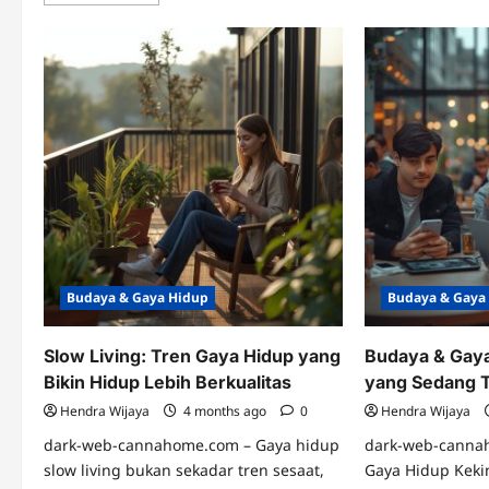
more
Bu
about
Tit
Budaya
Do
Berbagi
Dig
yang
Jad
Kembali
Tre
Populer
Bar
di
Gen
Tengah
Mu
Era
Individualis
Budaya & Gaya Hidup
Budaya & Gaya
Slow Living: Tren Gaya Hidup yang
Budaya & Gaya
Bikin Hidup Lebih Berkualitas
yang Sedang 
Hendra Wijaya
4 months ago
0
Hendra Wijaya
dark-web-cannahome.com – Gaya hidup
dark-web-canna
slow living bukan sekadar tren sesaat,
Gaya Hidup Keki