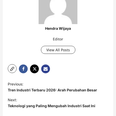
Hendra Wijaya
Editor
View All Posts
P
Previous:
o
Tren Industri Terbaru 2026: Arah Perubahan Besar
s
Next:
t
Teknologi yang Paling Mengubah Industri Saat Ini
n