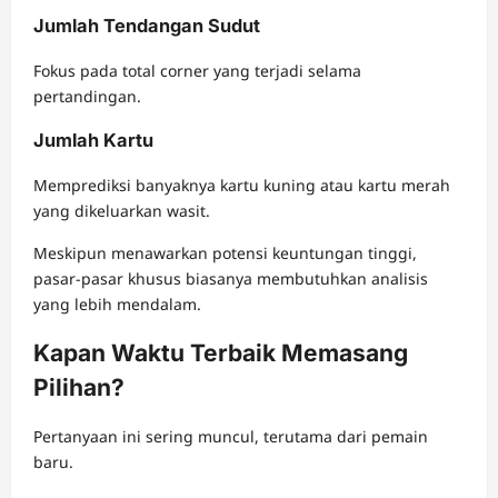
Jumlah Tendangan Sudut
Fokus pada total corner yang terjadi selama
pertandingan.
Jumlah Kartu
Memprediksi banyaknya kartu kuning atau kartu merah
yang dikeluarkan wasit.
Meskipun menawarkan potensi keuntungan tinggi,
pasar-pasar khusus biasanya membutuhkan analisis
yang lebih mendalam.
Kapan Waktu Terbaik Memasang
Pilihan?
Pertanyaan ini sering muncul, terutama dari pemain
baru.