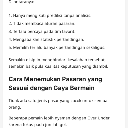
Di antaranya:
Hanya mengikuti prediksi tanpa analisis.
Tidak membaca aturan pasaran.
Terlalu percaya pada tim favorit.
Mengabaikan statistik pertandingan.
Memilih terlalu banyak pertandingan sekaligus.
Semakin disiplin menghindari kesalahan tersebut,
semakin baik pula kualitas keputusan yang diambil.
Cara Menemukan Pasaran yang
Sesuai dengan Gaya Bermain
Tidak ada satu jenis pasar yang cocok untuk semua
orang.
Beberapa pemain lebih nyaman dengan Over Under
karena fokus pada jumlah gol.