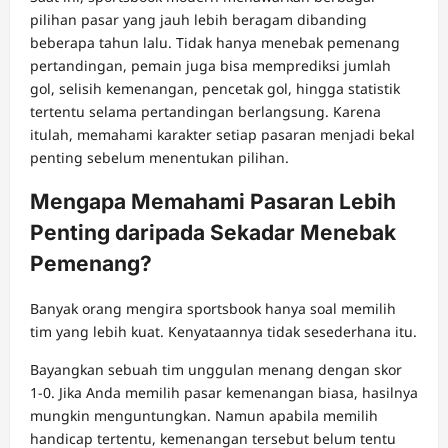
pilihan pasar yang jauh lebih beragam dibanding
beberapa tahun lalu. Tidak hanya menebak pemenang
pertandingan, pemain juga bisa memprediksi jumlah
gol, selisih kemenangan, pencetak gol, hingga statistik
tertentu selama pertandingan berlangsung. Karena
itulah, memahami karakter setiap pasaran menjadi bekal
penting sebelum menentukan pilihan.
Mengapa Memahami Pasaran Lebih
Penting daripada Sekadar Menebak
Pemenang?
Banyak orang mengira sportsbook hanya soal memilih
tim yang lebih kuat. Kenyataannya tidak sesederhana itu.
Bayangkan sebuah tim unggulan menang dengan skor
1-0. Jika Anda memilih pasar kemenangan biasa, hasilnya
mungkin menguntungkan. Namun apabila memilih
handicap tertentu, kemenangan tersebut belum tentu