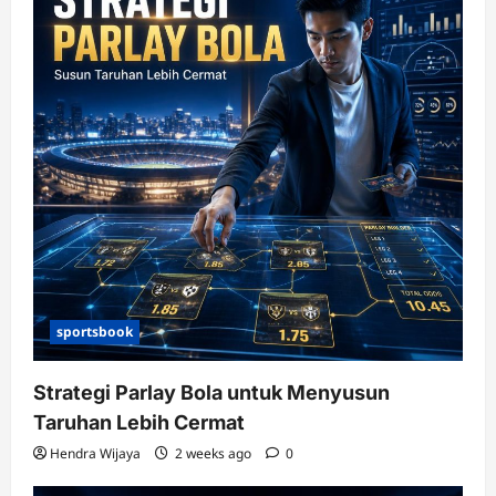
o
n
sportsbook
Strategi Parlay Bola untuk Menyusun
Taruhan Lebih Cermat
Hendra Wijaya
2 weeks ago
0