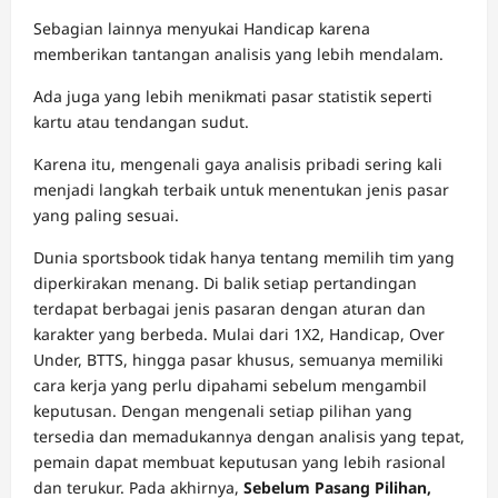
Sebagian lainnya menyukai Handicap karena
memberikan tantangan analisis yang lebih mendalam.
Ada juga yang lebih menikmati pasar statistik seperti
kartu atau tendangan sudut.
Karena itu, mengenali gaya analisis pribadi sering kali
menjadi langkah terbaik untuk menentukan jenis pasar
yang paling sesuai.
Dunia sportsbook tidak hanya tentang memilih tim yang
diperkirakan menang. Di balik setiap pertandingan
terdapat berbagai jenis pasaran dengan aturan dan
karakter yang berbeda. Mulai dari 1X2, Handicap, Over
Under, BTTS, hingga pasar khusus, semuanya memiliki
cara kerja yang perlu dipahami sebelum mengambil
keputusan. Dengan mengenali setiap pilihan yang
tersedia dan memadukannya dengan analisis yang tepat,
pemain dapat membuat keputusan yang lebih rasional
dan terukur. Pada akhirnya,
Sebelum Pasang Pilihan,