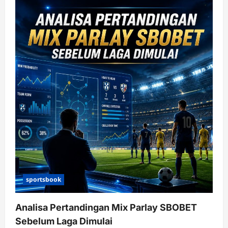
sportsbook
Analisa Pertandingan Mix Parlay SBOBET
Sebelum Laga Dimulai