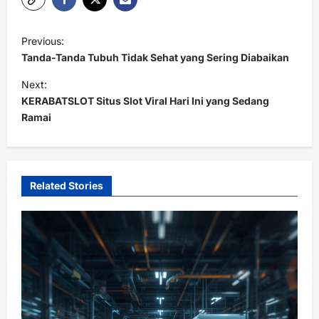
P
Previous:
o
Tanda-Tanda Tubuh Tidak Sehat yang Sering Diabaikan
s
Next:
t
KERABATSLOT Situs Slot Viral Hari Ini yang Sedang
Ramai
n
a
v
i
Related Stories
g
a
t
i
o