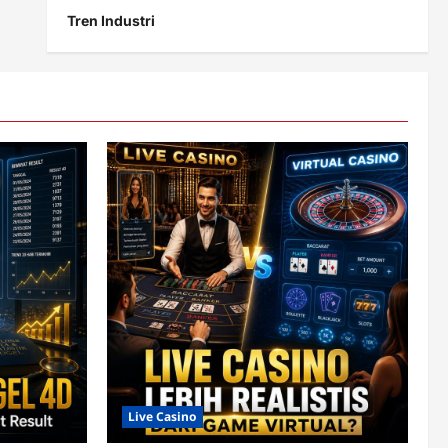
Tren Industri
Live Casino