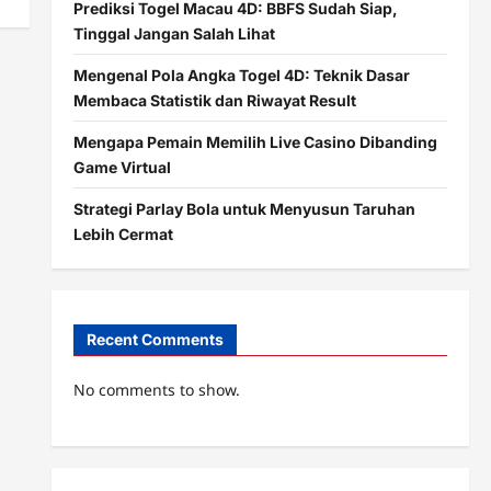
Prediksi Togel Macau 4D: BBFS Sudah Siap,
Tinggal Jangan Salah Lihat
Mengenal Pola Angka Togel 4D: Teknik Dasar
Membaca Statistik dan Riwayat Result
Mengapa Pemain Memilih Live Casino Dibanding
Game Virtual
Strategi Parlay Bola untuk Menyusun Taruhan
Lebih Cermat
Recent Comments
No comments to show.