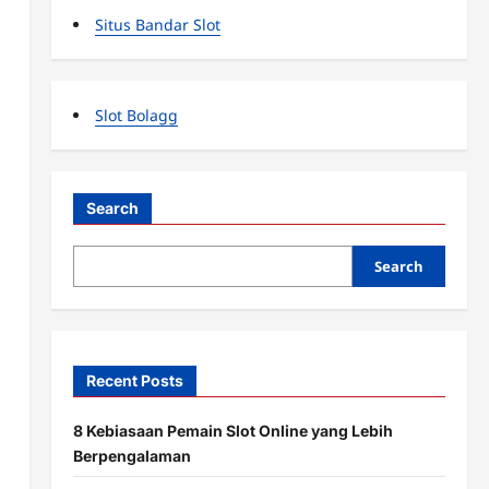
Situs Bandar Slot
Slot Bolagg
Search
Search
Recent Posts
8 Kebiasaan Pemain Slot Online yang Lebih
Berpengalaman