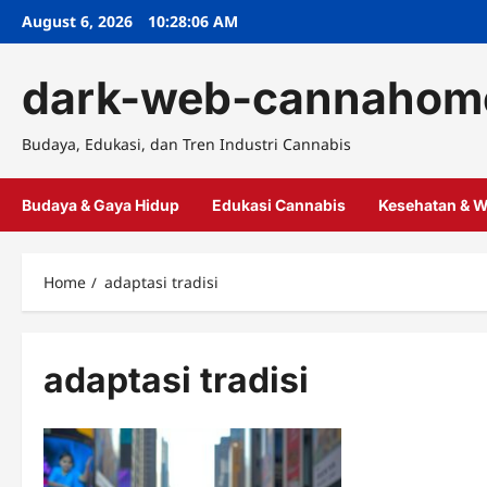
Skip
August 6, 2026
10:28:06 AM
to
content
dark-web-cannahom
Budaya, Edukasi, dan Tren Industri Cannabis
Budaya & Gaya Hidup
Edukasi Cannabis
Kesehatan & W
Home
adaptasi tradisi
adaptasi tradisi