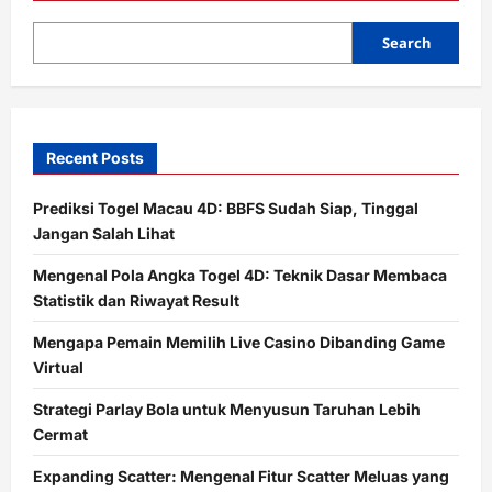
Search
Recent Posts
Prediksi Togel Macau 4D: BBFS Sudah Siap, Tinggal
Jangan Salah Lihat
Mengenal Pola Angka Togel 4D: Teknik Dasar Membaca
Statistik dan Riwayat Result
Mengapa Pemain Memilih Live Casino Dibanding Game
Virtual
Strategi Parlay Bola untuk Menyusun Taruhan Lebih
Cermat
Expanding Scatter: Mengenal Fitur Scatter Meluas yang