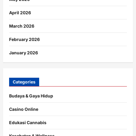
April 2026
March 2026
February 2026
January 2026
Categories
Budaya & Gaya Hidup
Casino Online
Edukasi Cannabis
Kesehatan & Wellness