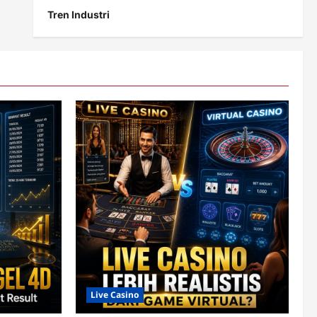
Tren Industri
Live Casino