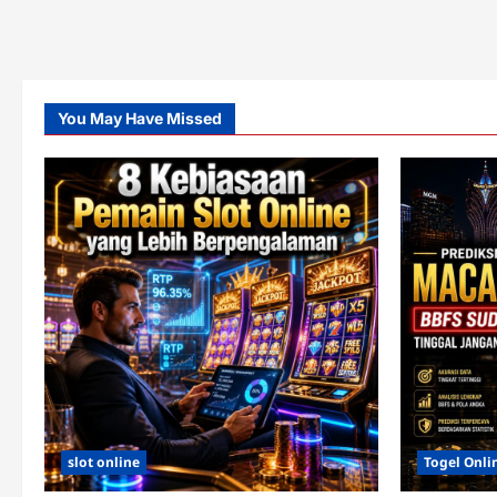
You May Have Missed
slot online
Togel Onli