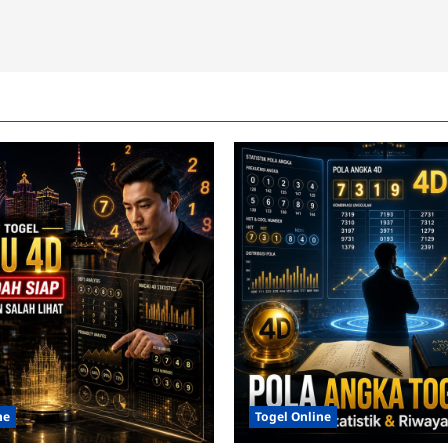
ne
Togel Online