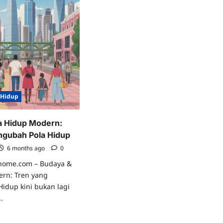
 Hidup
a Hidup Modern:
ngubah Pola Hidup
6 months ago
0
home.com – Budaya &
rn: Tren yang
idup kini bukan lagi
.
ad