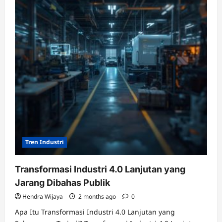
Tren Industri
Transformasi Industri 4.0 Lanjutan yang
Jarang Dibahas Publik
Hendra Wijaya
2 months ago
0
Apa Itu Transformasi Industri 4.0 Lanjutan yang