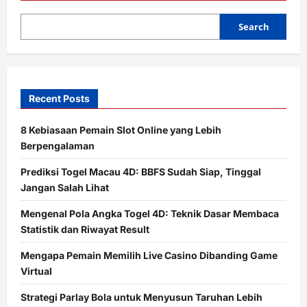
Search
Recent Posts
8 Kebiasaan Pemain Slot Online yang Lebih
Berpengalaman
Prediksi Togel Macau 4D: BBFS Sudah Siap, Tinggal
Jangan Salah Lihat
Mengenal Pola Angka Togel 4D: Teknik Dasar Membaca
Statistik dan Riwayat Result
Mengapa Pemain Memilih Live Casino Dibanding Game
Virtual
Strategi Parlay Bola untuk Menyusun Taruhan Lebih