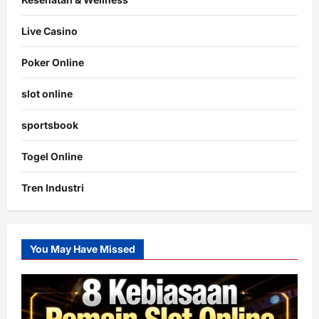
Live Casino
Poker Online
slot online
sportsbook
Togel Online
Tren Industri
You May Have Missed