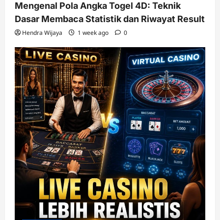
Mengenal Pola Angka Togel 4D: Teknik
Dasar Membaca Statistik dan Riwayat Result
Hendra Wijaya
1 week ago
0