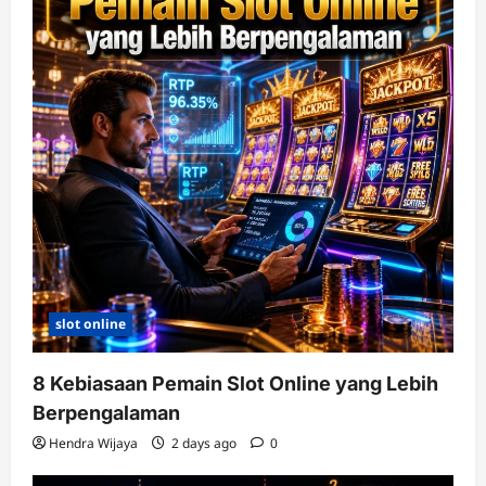
slot online
8 Kebiasaan Pemain Slot Online yang Lebih
Berpengalaman
Hendra Wijaya
2 days ago
0