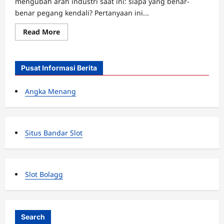
mengubah arah industri saat ini: siapa yang benar-
benar pegang kendali? Pertanyaan ini...
Read
Read More
more
about
Teknologi
yang
Paling
Pusat Informasi Berita
Mengubah
Industri
Saat
Angka Menang
Ini
Situs Bandar Slot
Slot Bolagg
Search