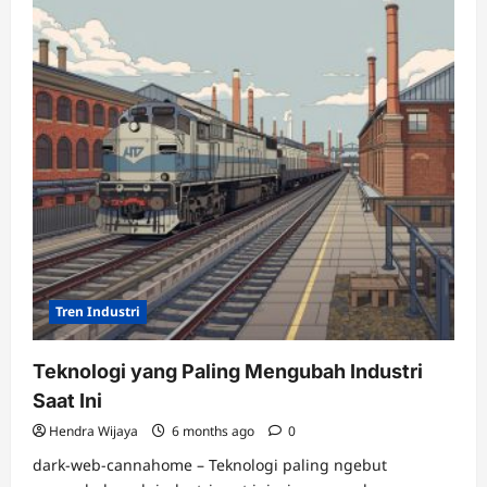
Tren Industri
Teknologi yang Paling Mengubah Industri
Saat Ini
Hendra Wijaya
6 months ago
0
dark-web-cannahome – Teknologi paling ngebut