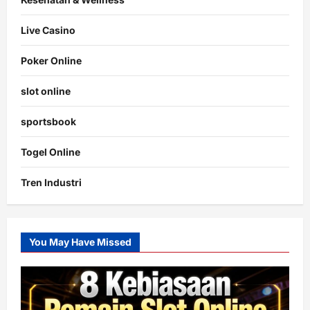
Live Casino
Poker Online
slot online
sportsbook
Togel Online
Tren Industri
You May Have Missed