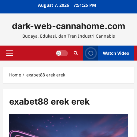
Skip
August 7, 2026
7:51:26 PM
to
content
dark-web-cannahome.com
Budaya, Edukasi, dan Tren Industri Cannabis
Watch Video
Primary
Menu
Home
exabet88 erek erek
exabet88 erek erek