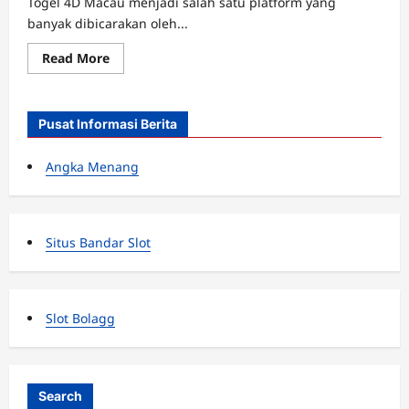
Togel 4D Macau menjadi salah satu platform yang
banyak dibicarakan oleh...
Read
Read More
more
about
EXABET88
Situs
Erek
Pusat Informasi Berita
Erek
Togel
4D
Angka Menang
Macau
Terpercaya
Situs Bandar Slot
Slot Bolagg
Search