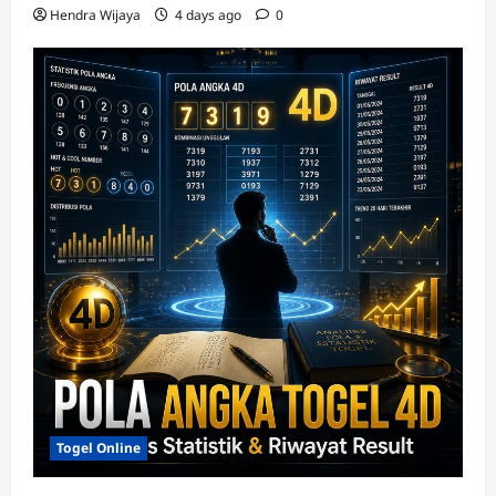
Hendra Wijaya
4 days ago
0
Togel Online