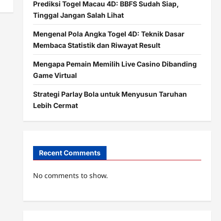
Prediksi Togel Macau 4D: BBFS Sudah Siap,
Tinggal Jangan Salah Lihat
Mengenal Pola Angka Togel 4D: Teknik Dasar
Membaca Statistik dan Riwayat Result
Mengapa Pemain Memilih Live Casino Dibanding
Game Virtual
Strategi Parlay Bola untuk Menyusun Taruhan
Lebih Cermat
Recent Comments
No comments to show.