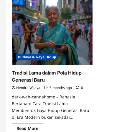
Budaya & Gaya Hidup
Tradisi Lama dalam Pola Hidup
Generasi Baru
Hendra Wijaya
6 months ago
0
dark-web-cannahome – Rahasia
Bertahan: Cara Tradisi Lama
Membentuk Gaya Hidup Generasi Baru
di Era Modern bukan sekadar...
Read
Read More