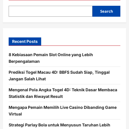
Search
Recent Posts
8 Kebiasaan Pemain Slot Online yang Lebih
Berpengalaman
Prediksi Togel Macau 4D: BBFS Sudah Siap, Tinggal
Jangan Salah Lihat
Mengenal Pola Angka Togel 4D: Teknik Dasar Membaca
Statistik dan Riwayat Result
Mengapa Pemain Memilih Live Casino Dibanding Game
Virtual
Strategi Parlay Bola untuk Menyusun Taruhan Lebih