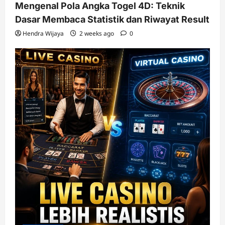
Mengenal Pola Angka Togel 4D: Teknik
Dasar Membaca Statistik dan Riwayat Result
Hendra Wijaya
2 weeks ago
0