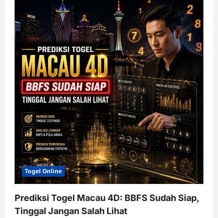
Togel Online
Prediksi Togel Macau 4D: BBFS Sudah Siap,
Tinggal Jangan Salah Lihat