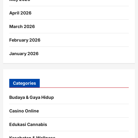
April 2026
March 2026
February 2026
January 2026
Categories
Budaya & Gaya Hidup
Casino Online
Edukasi Cannabis
Kesehatan & Wellness