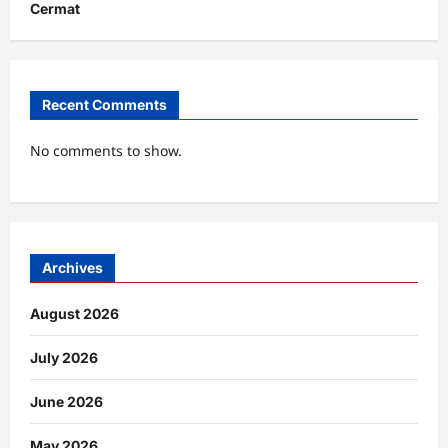
Cermat
Recent Comments
No comments to show.
Archives
August 2026
July 2026
June 2026
May 2026