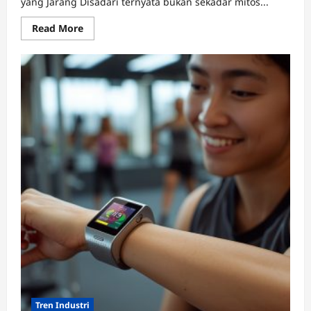
yang Jarang Disadari ternyata bukan sekadar mitos...
Read
Read More
more
about
Rahasia
Tidur
7
Jam
yang
Bikin
Otak
Lebih
Fokus
Seharian
Tren Industri