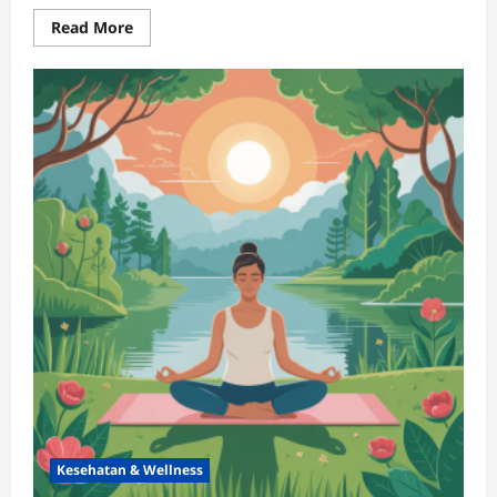
Read
Read More
more
about
Hidup
Sehat:
Cara
Sederhana
Biar
Bugar
&
Bahagia
Kesehatan & Wellness