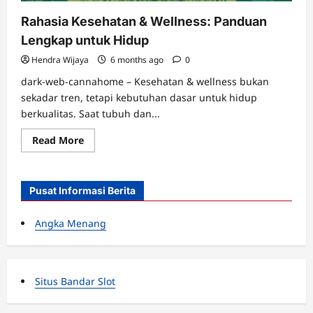
Rahasia Kesehatan & Wellness: Panduan
Lengkap untuk Hidup
Hendra Wijaya
6 months ago
0
dark-web-cannahome – Kesehatan & wellness bukan
sekadar tren, tetapi kebutuhan dasar untuk hidup
berkualitas. Saat tubuh dan...
Read
Read More
more
about
Rahasia
Kesehatan
&
Pusat Informasi Berita
Wellness:
Panduan
Lengkap
Angka Menang
untuk
Hidup
Situs Bandar Slot