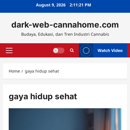
Skip
August 9, 2026
2:11:22 PM
to
content
dark-web-cannahome.com
Budaya, Edukasi, dan Tren Industri Cannabis
Watch Video
Primary
Menu
Home
gaya hidup sehat
gaya hidup sehat