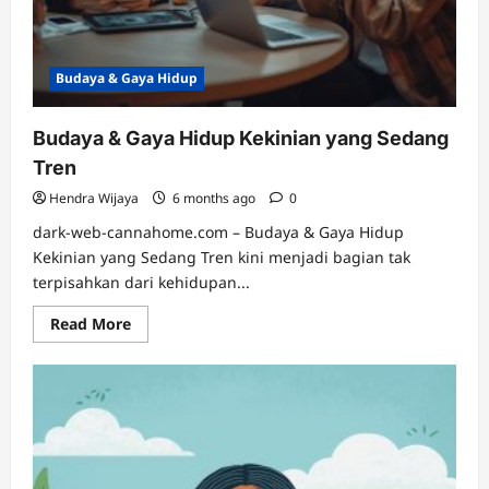
Budaya & Gaya Hidup
Budaya & Gaya Hidup Kekinian yang Sedang
Tren
Hendra Wijaya
6 months ago
0
dark-web-cannahome.com – Budaya & Gaya Hidup
Kekinian yang Sedang Tren kini menjadi bagian tak
terpisahkan dari kehidupan...
Read
Read More
more
about
Budaya
&
Gaya
Hidup
Kekinian
yang
Sedang
Tren