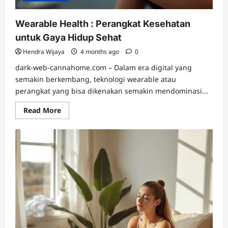
Wearable Health : Perangkat Kesehatan
untuk Gaya Hidup Sehat
Hendra Wijaya
4 months ago
0
dark-web-cannahome.com – Dalam era digital yang
semakin berkembang, teknologi wearable atau
perangkat yang bisa dikenakan semakin mendominasi...
Read
Read More
more
about
Wearable
Health
:
Perangkat
Kesehatan
untuk
Gaya
Hidup
Sehat