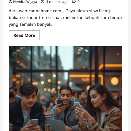
Hendra Wijaya
4 months ago
0
dark-web-cannahome.com – Gaya hidup slow living
bukan sekadar tren sesaat, melainkan sebuah cara hidup
yang semakin banyak...
Read
Read More
more
about
Slow
Living:
Tren
Gaya
Hidup
yang
Bikin
Hidup
Lebih
Berkualitas