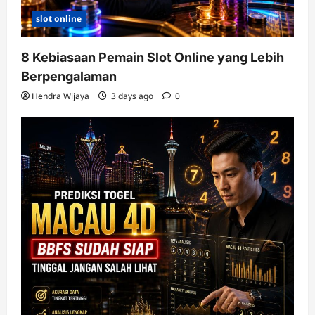
slot online
8 Kebiasaan Pemain Slot Online yang Lebih
Berpengalaman
Hendra Wijaya
3 days ago
0