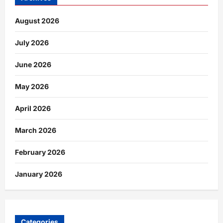
August 2026
July 2026
June 2026
May 2026
April 2026
March 2026
February 2026
January 2026
Categories