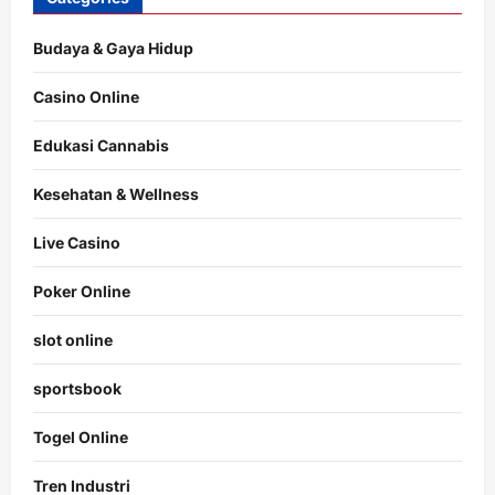
Budaya & Gaya Hidup
Casino Online
Edukasi Cannabis
Kesehatan & Wellness
Live Casino
Poker Online
slot online
sportsbook
Togel Online
Tren Industri