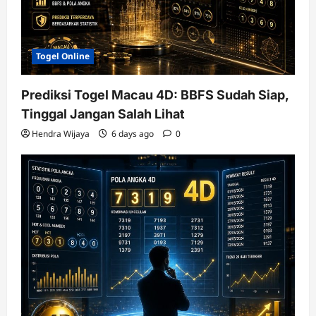
Togel Online
Prediksi Togel Macau 4D: BBFS Sudah Siap,
Tinggal Jangan Salah Lihat
Hendra Wijaya
6 days ago
0