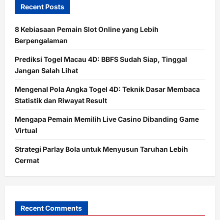
Recent Posts
8 Kebiasaan Pemain Slot Online yang Lebih
Berpengalaman
Prediksi Togel Macau 4D: BBFS Sudah Siap, Tinggal
Jangan Salah Lihat
Mengenal Pola Angka Togel 4D: Teknik Dasar Membaca
Statistik dan Riwayat Result
Mengapa Pemain Memilih Live Casino Dibanding Game
Virtual
Strategi Parlay Bola untuk Menyusun Taruhan Lebih
Cermat
Recent Comments