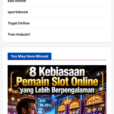
slot online
sportsbook
Togel Online
Tren Industri
You May Have Missed