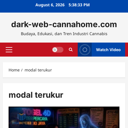
Skip
August 6, 2026
5:38:34 PM
to
content
dark-web-cannahome.com
Budaya, Edukasi, dan Tren Industri Cannabis
Watch Video
Primary
Menu
Home
modal terukur
modal terukur