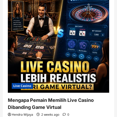
Live Casino
Mengapa Pemain Memilih Live Casino
Dibanding Game Virtual
Hendra Wijaya
2 weeks ago
0