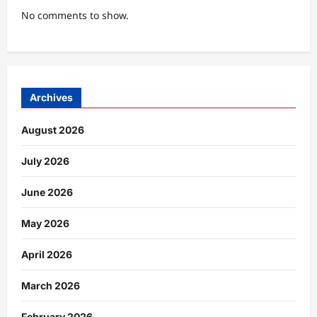
No comments to show.
Archives
August 2026
July 2026
June 2026
May 2026
April 2026
March 2026
February 2026