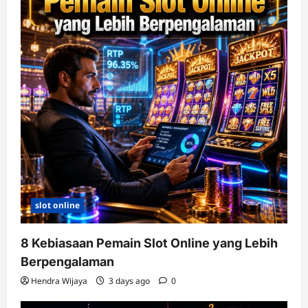
slot online
8 Kebiasaan Pemain Slot Online yang Lebih
Berpengalaman
Hendra Wijaya
3 days ago
0