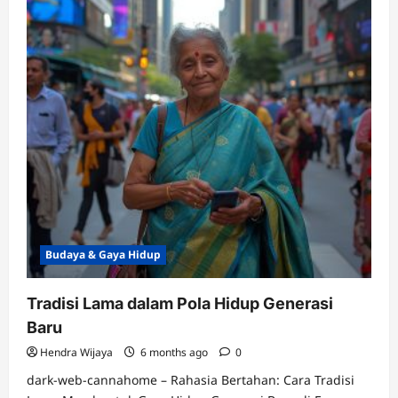
Budaya & Gaya Hidup
Tradisi Lama dalam Pola Hidup Generasi
Baru
Hendra Wijaya
6 months ago
0
dark-web-cannahome – Rahasia Bertahan: Cara Tradisi