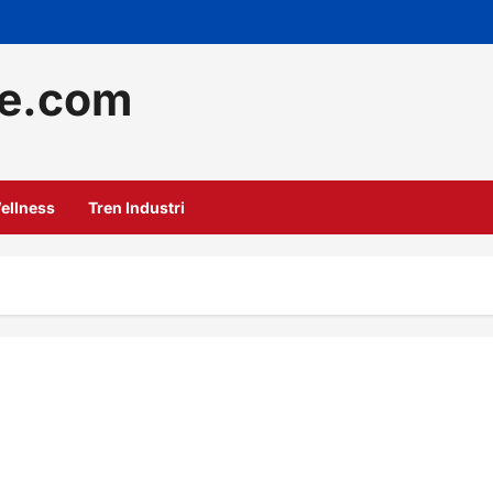
e.com
ellness
Tren Industri