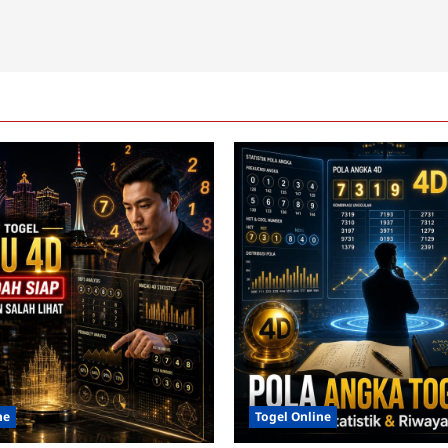
ne
Togel Online