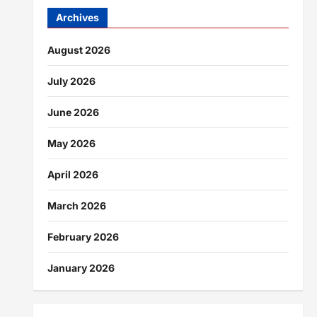
Archives
August 2026
July 2026
June 2026
May 2026
April 2026
March 2026
February 2026
January 2026