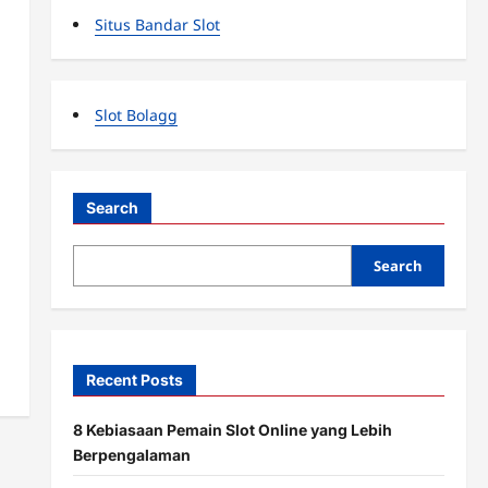
Situs Bandar Slot
Slot Bolagg
Search
Search
Recent Posts
8 Kebiasaan Pemain Slot Online yang Lebih
Berpengalaman