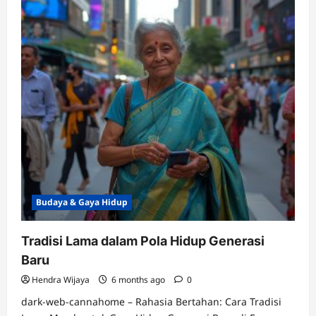
Budaya & Gaya Hidup
Tradisi Lama dalam Pola Hidup Generasi
Baru
Hendra Wijaya
6 months ago
0
dark-web-cannahome – Rahasia Bertahan: Cara Tradisi