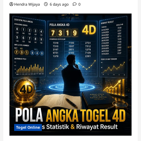
Hendra Wijaya
6 days ago
0
Togel Online