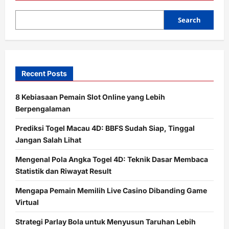
Search
Recent Posts
8 Kebiasaan Pemain Slot Online yang Lebih
Berpengalaman
Prediksi Togel Macau 4D: BBFS Sudah Siap, Tinggal
Jangan Salah Lihat
Mengenal Pola Angka Togel 4D: Teknik Dasar Membaca
Statistik dan Riwayat Result
Mengapa Pemain Memilih Live Casino Dibanding Game
Virtual
Strategi Parlay Bola untuk Menyusun Taruhan Lebih