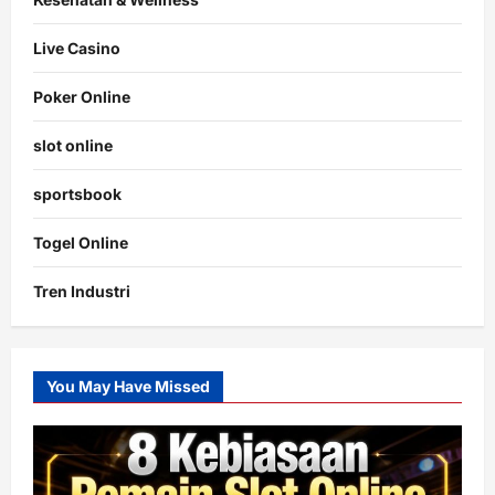
Live Casino
Poker Online
slot online
sportsbook
Togel Online
Tren Industri
You May Have Missed