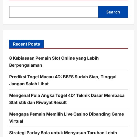
Search
Recent Posts
8 Kebiasaan Pemain Slot Online yang Lebih
Berpengalaman
Prediksi Togel Macau 4D: BBFS Sudah Siap, Tinggal
Jangan Salah Lihat
Mengenal Pola Angka Togel 4D: Teknik Dasar Membaca
Statistik dan Riwayat Result
Mengapa Pemain Memilih Live Casino Dibanding Game
Virtual
Strategi Parlay Bola untuk Menyusun Taruhan Lebih