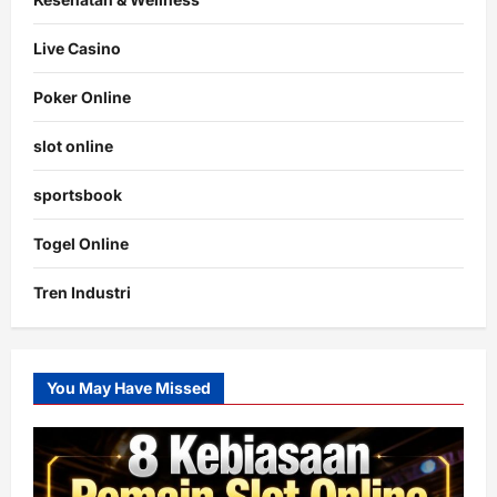
Live Casino
Poker Online
slot online
sportsbook
Togel Online
Tren Industri
You May Have Missed