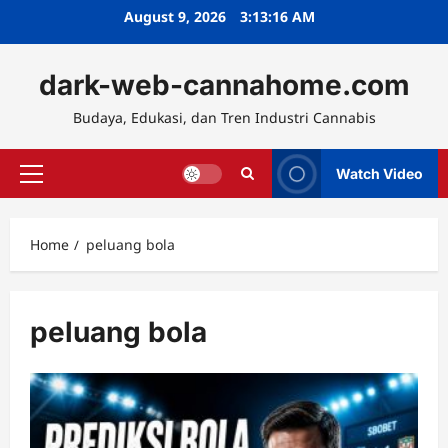
Skip
August 9, 2026
3:13:16 AM
to
content
dark-web-cannahome.com
Budaya, Edukasi, dan Tren Industri Cannabis
Watch Video
Primary
Menu
Home
peluang bola
peluang bola