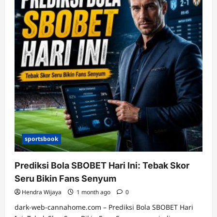
sportsbook
Prediksi Bola SBOBET Hari Ini: Tebak Skor
Seru Bikin Fans Senyum
Hendra Wijaya
1 month ago
0
dark-web-cannahome.com – Prediksi Bola SBOBET Hari