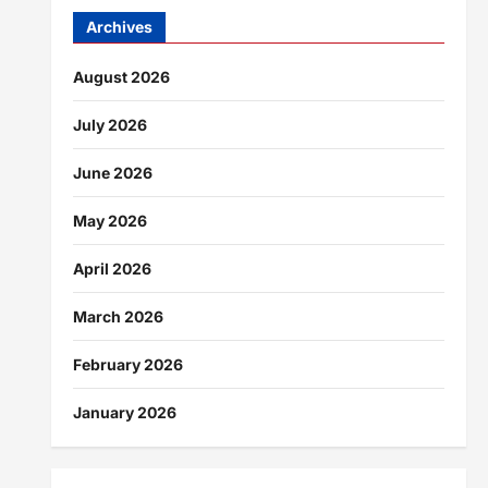
Archives
August 2026
July 2026
June 2026
May 2026
April 2026
March 2026
February 2026
January 2026