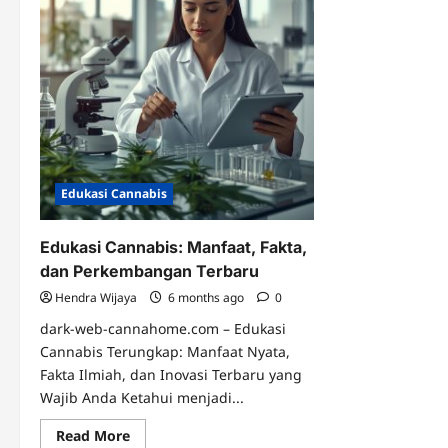
Edukasi Cannabis
Edukasi Cannabis: Manfaat, Fakta,
dan Perkembangan Terbaru
Hendra Wijaya
6 months ago
0
dark-web-cannahome.com – Edukasi
Cannabis Terungkap: Manfaat Nyata,
Fakta Ilmiah, dan Inovasi Terbaru yang
Wajib Anda Ketahui menjadi...
Read
Read More