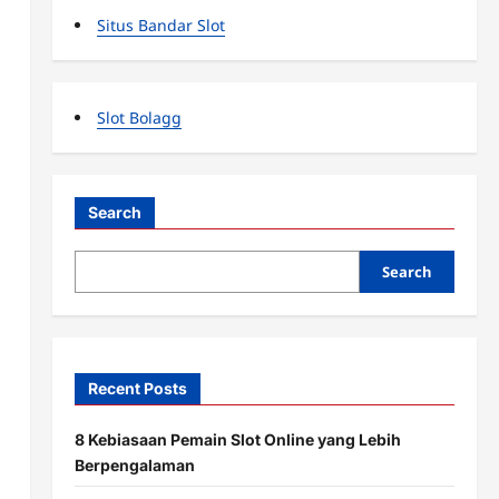
Situs Bandar Slot
Slot Bolagg
Search
Search
Recent Posts
8 Kebiasaan Pemain Slot Online yang Lebih
Berpengalaman