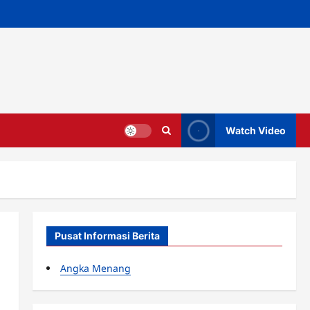
Watch Video
Pusat Informasi Berita
Angka Menang