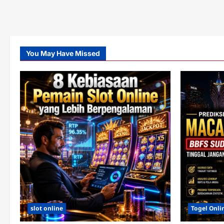
You May Have Missed
slot online
Togel Onli