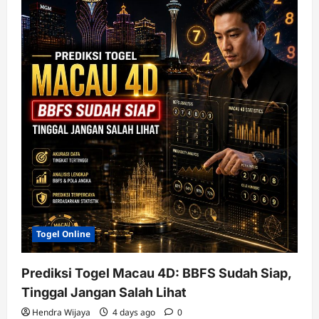
Togel Online
Prediksi Togel Macau 4D: BBFS Sudah Siap,
Tinggal Jangan Salah Lihat
Hendra Wijaya
4 days ago
0