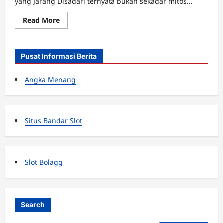
yang Jarang Disadari ternyata bukan sekadar mitos...
Read
Read More
more
about
Rahasia
Tidur
7
Pusat Informasi Berita
Jam
yang
Bikin
Angka Menang
Otak
Lebih
Fokus
Seharian
Situs Bandar Slot
Slot Bolagg
Search