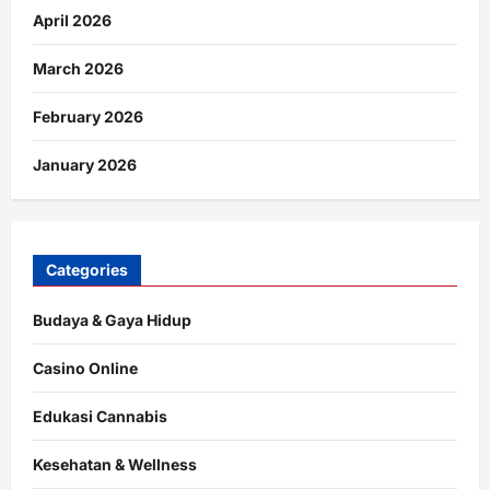
April 2026
March 2026
February 2026
January 2026
Categories
Budaya & Gaya Hidup
Casino Online
Edukasi Cannabis
Kesehatan & Wellness