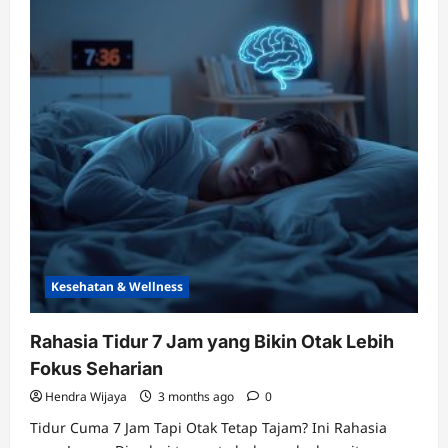
Kesehatan & Wellness
Rahasia Tidur 7 Jam yang Bikin Otak Lebih
Fokus Seharian
Hendra Wijaya
3 months ago
0
Tidur Cuma 7 Jam Tapi Otak Tetap Tajam? Ini Rahasia