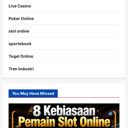
Live Casino
Poker Online
slot online
sportsbook
Togel Online
Tren Industri
You May Have Missed