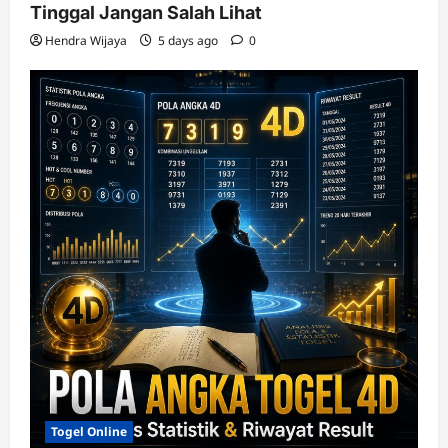
Tinggal Jangan Salah Lihat
Hendra Wijaya
5 days ago
0
Togel Online