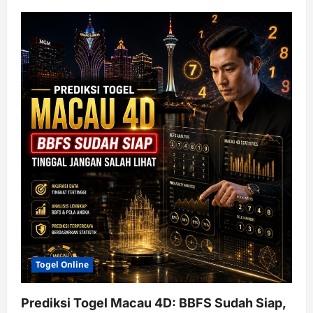
Togel Online
Prediksi Togel Macau 4D: BBFS Sudah Siap,