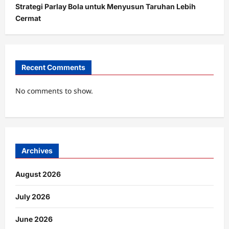
Strategi Parlay Bola untuk Menyusun Taruhan Lebih
Cermat
Recent Comments
No comments to show.
Archives
August 2026
July 2026
June 2026