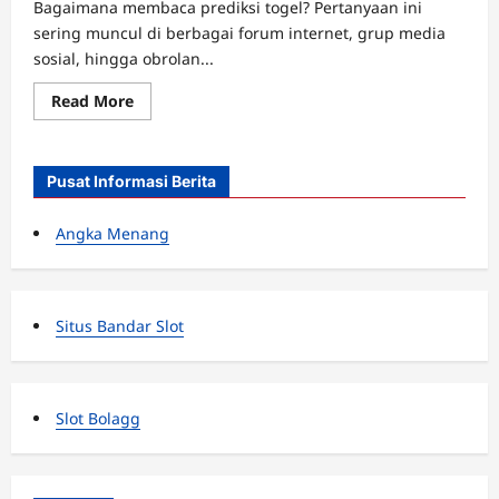
Bagaimana membaca prediksi togel? Pertanyaan ini
sering muncul di berbagai forum internet, grup media
sosial, hingga obrolan...
Read
Read More
more
about
Kode
Alam,
Rumus
Pusat Informasi Berita
Nenek
Moyang,
atau
Angka Menang
Cuma
Tebak-
Tebakan?
Bagaimana
Membaca
Prediksi
Situs Bandar Slot
Togel
dengan
Kepala
Dingin
Slot Bolagg