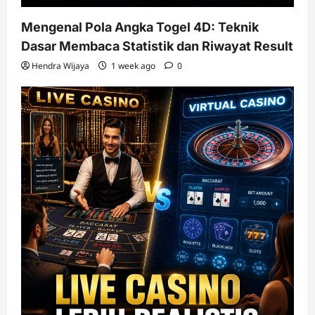
Mengenal Pola Angka Togel 4D: Teknik
Dasar Membaca Statistik dan Riwayat Result
Hendra Wijaya
1 week ago
0