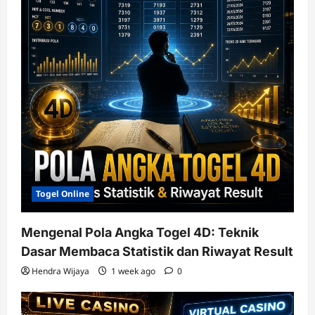
Togel Online
Mengenal Pola Angka Togel 4D: Teknik
Dasar Membaca Statistik dan Riwayat Result
Hendra Wijaya
1 week ago
0