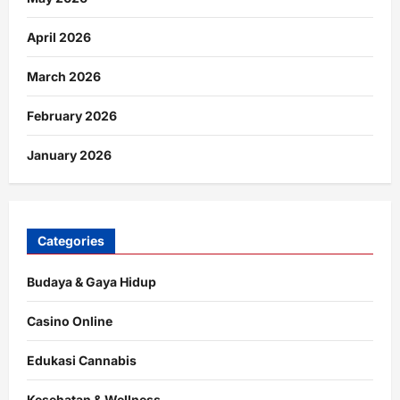
April 2026
March 2026
February 2026
January 2026
Categories
Budaya & Gaya Hidup
Casino Online
Edukasi Cannabis
Kesehatan & Wellness