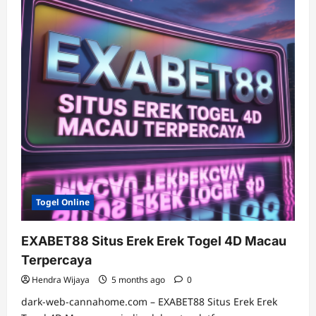
Togel Online
EXABET88 Situs Erek Erek Togel 4D Macau
Terpercaya
Hendra Wijaya
5 months ago
0
dark-web-cannahome.com – EXABET88 Situs Erek Erek