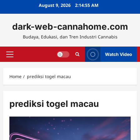
Skip
August 9, 2026
2:14:56 AM
to
content
dark-web-cannahome.com
Budaya, Edukasi, dan Tren Industri Cannabis
Watch Video
Primary
Menu
Home
prediksi togel macau
prediksi togel macau