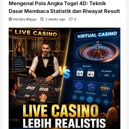
Mengenal Pola Angka Togel 4D: Teknik
Dasar Membaca Statistik dan Riwayat Result
Hendra Wijaya
2 weeks ago
0