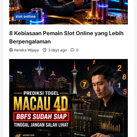
slot online
8 Kebiasaan Pemain Slot Online yang Lebih
Berpengalaman
Hendra Wijaya
3 days ago
0