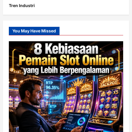
Tren Industri
You May Have Missed