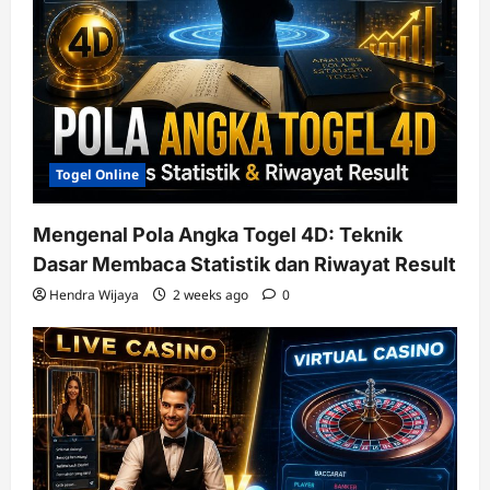
Togel Online
Mengenal Pola Angka Togel 4D: Teknik
Dasar Membaca Statistik dan Riwayat Result
Hendra Wijaya
2 weeks ago
0