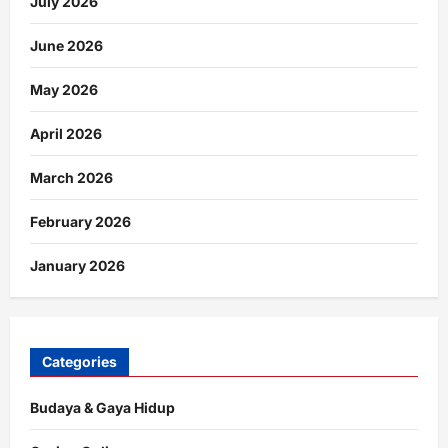
July 2026
June 2026
May 2026
April 2026
March 2026
February 2026
January 2026
Categories
Budaya & Gaya Hidup