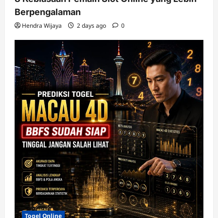
Berpengalaman
Hendra Wijaya
2 days ago
0
Togel Online