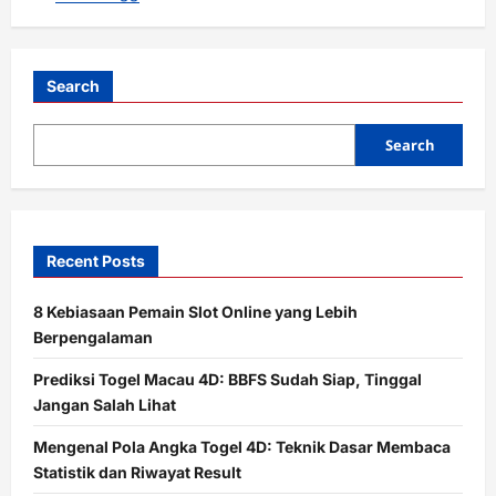
Search
Search
Recent Posts
8 Kebiasaan Pemain Slot Online yang Lebih
Berpengalaman
Prediksi Togel Macau 4D: BBFS Sudah Siap, Tinggal
Jangan Salah Lihat
Mengenal Pola Angka Togel 4D: Teknik Dasar Membaca
Statistik dan Riwayat Result