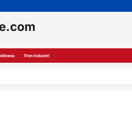
e.com
ellness
Tren Industri