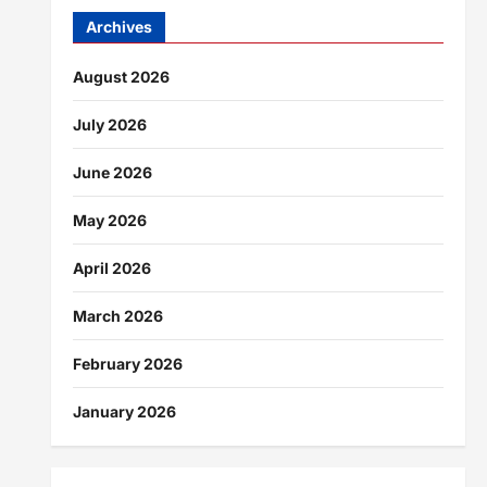
Archives
August 2026
July 2026
June 2026
May 2026
April 2026
March 2026
February 2026
January 2026