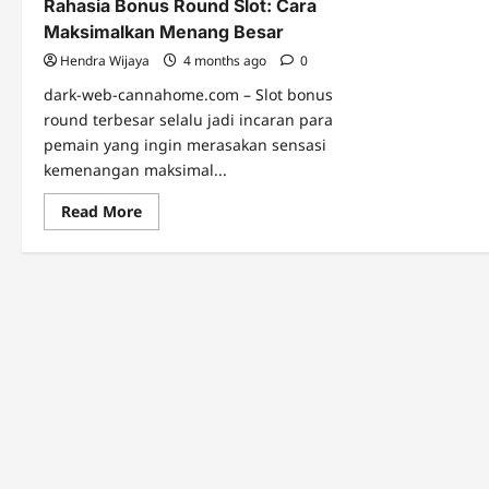
Rahasia Bonus Round Slot: Cara
Maksimalkan Menang Besar
Hendra Wijaya
4 months ago
0
dark-web-cannahome.com – Slot bonus
round terbesar selalu jadi incaran para
pemain yang ingin merasakan sensasi
kemenangan maksimal...
Read
Read More
more
about
Rahasia
Bonus
Round
Slot:
Cara
Maksimalkan
Menang
Besar