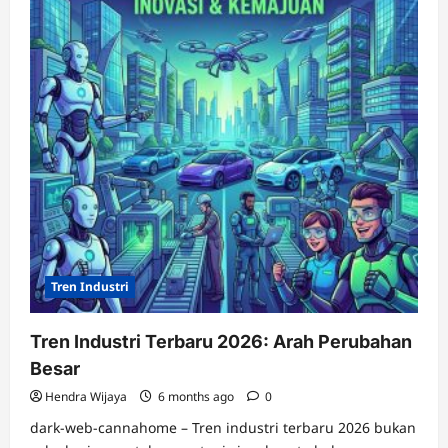
Tren Industri
Tren Industri Terbaru 2026: Arah Perubahan
Besar
Hendra Wijaya
6 months ago
0
dark-web-cannahome – Tren industri terbaru 2026 bukan