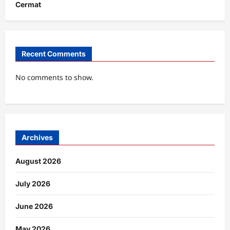
Cermat
Recent Comments
No comments to show.
Archives
August 2026
July 2026
June 2026
May 2026