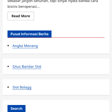
sekadar jargon tahunan, tapi sinyal nyata bahwa cara
bisnis beroperasi...
Read
Read More
more
about
Tren
Industri
Terbaru
Pusat Informasi Berita
2026:
Arah
Perubahan
Angka Menang
Besar
Situs Bandar Slot
Slot Bolagg
Search