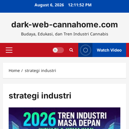
Skip
August 6, 2026
12:11:53 PM
to
content
dark-web-cannahome.com
Budaya, Edukasi, dan Tren Industri Cannabis
Watch Video
Primary
Menu
Home
strategi industri
strategi industri