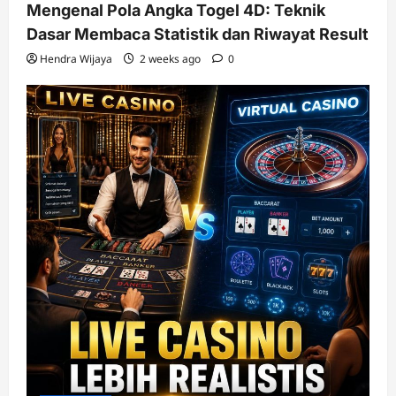
Mengenal Pola Angka Togel 4D: Teknik
Dasar Membaca Statistik dan Riwayat Result
Hendra Wijaya
2 weeks ago
0