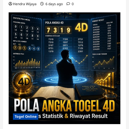
Hendra Wijaya
6 days ago
0
Togel Online