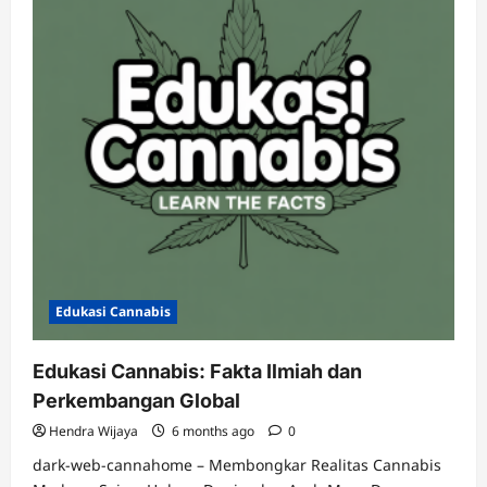
Edukasi Cannabis
Edukasi Cannabis: Fakta Ilmiah dan
Perkembangan Global
Hendra Wijaya
6 months ago
0
dark-web-cannahome – Membongkar Realitas Cannabis