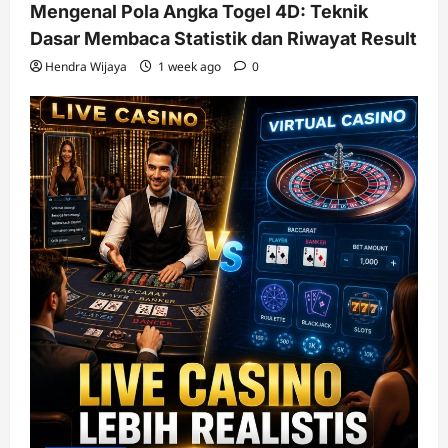
Mengenal Pola Angka Togel 4D: Teknik
Dasar Membaca Statistik dan Riwayat Result
Hendra Wijaya
1 week ago
0