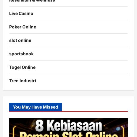
Live Casino
Poker Online
slot online
sportsbook
Togel Online
Tren Industri
You May Have Missed