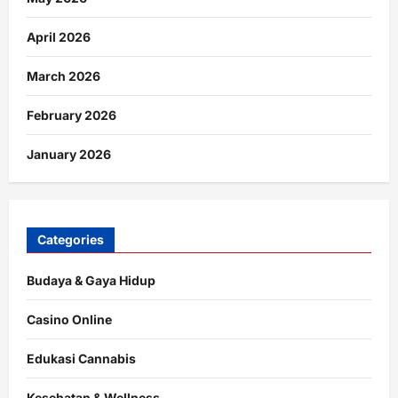
April 2026
March 2026
February 2026
January 2026
Categories
Budaya & Gaya Hidup
Casino Online
Edukasi Cannabis
Kesehatan & Wellness