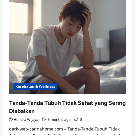
Kesehatan & Wellness
Tanda-Tanda Tubuh Tidak Sehat yang Sering
Diabaikan
Hendra Wijaya
5 months ago
0
dark-web-cannahome.com – Tanda-Tanda Tubuh Tidak