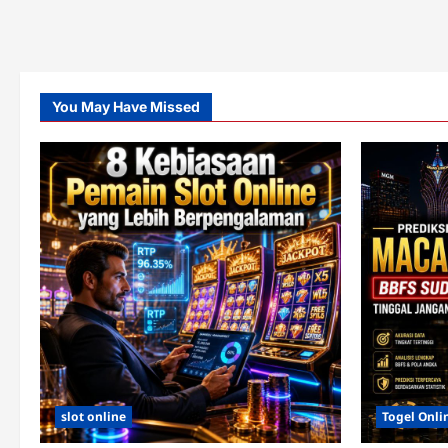
You May Have Missed
slot online
Togel Onli