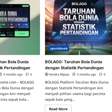
sportsbook
han Bola Dunia
BOLAGG: Taruhan Bola Dunia
ik Pertandingan
dengan Statistik Pertandingan
5 months ago
0
Hendra Wijaya
5 months ago
0
home.com – BOLAGG
BOLAGG Platform Taruhan Bola Dunia
n Bola Dunia dengan
dengan Statistik Pertandingan kini
dingan kini menjadi
menjadi pilihan utama bagi pecinta
inta sepak bola...
sepak bola yang...
ad
Read
Read More