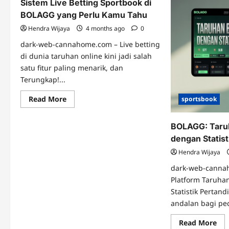
Sistem Live Betting Sportbook di
BOLAGG yang Perlu Kamu Tahu
Hendra Wijaya
4 months ago
0
dark-web-cannahome.com – Live betting
di dunia taruhan online kini jadi salah
satu fitur paling menarik, dan
Terungkap!...
Read
Read More
sportsbook
more
about
Sistem
BOLAGG: Taru
Live
Betting
dengan Statist
Sportbook
di
Hendra Wijaya
BOLAGG
yang
dark-web-canna
Perlu
Kamu
Platform Taruha
Tahu
Statistik Pertan
andalan bagi pec
Re
Read More