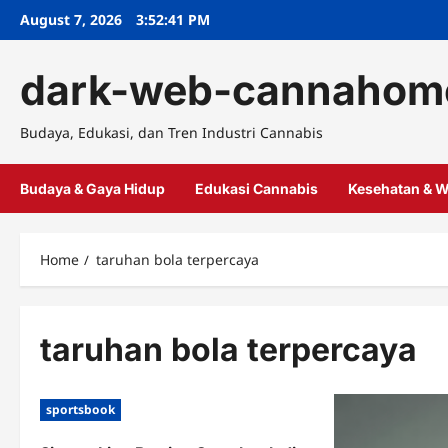
Skip
August 7, 2026
3:52:42 PM
to
content
dark-web-cannahom
Budaya, Edukasi, dan Tren Industri Cannabis
Budaya & Gaya Hidup
Edukasi Cannabis
Kesehatan & W
Home
taruhan bola terpercaya
taruhan bola terpercaya
sportsbook