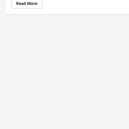
Read
Read More
more
about
Teknik
Bluff
yang
Efektif
Poker:
Strategi
Cerdas
Membaca
Lawan
dan
Menguasai
Permainan