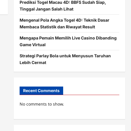
Prediksi Togel Macau 4D: BBFS Sudah Siap,
Tinggal Jangan Salah Lihat
Mengenal Pola Angka Togel 4D: Teknik Dasar
Membaca Statistik dan Riwayat Result
Mengapa Pemain Memilih Live Casino Dibanding
Game Virtual
Strategi Parlay Bola untuk Menyusun Taruhan
Lebih Cermat
Recent Comments
No comments to show.