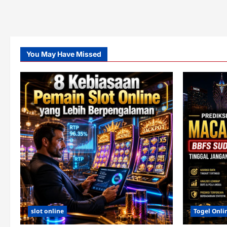
You May Have Missed
slot online
Togel Onli