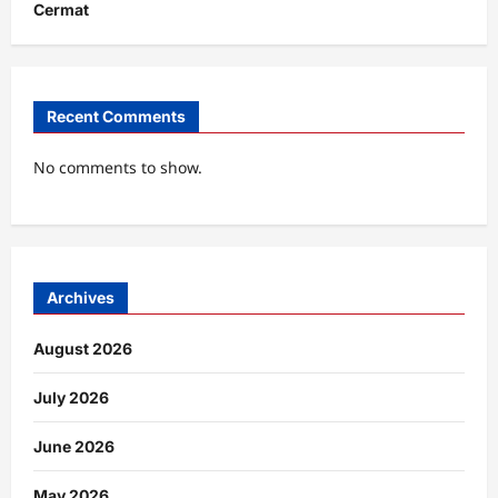
Cermat
Recent Comments
No comments to show.
Archives
August 2026
July 2026
June 2026
May 2026