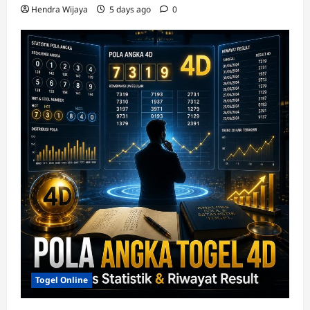
Hendra Wijaya
5 days ago
0
Togel Online