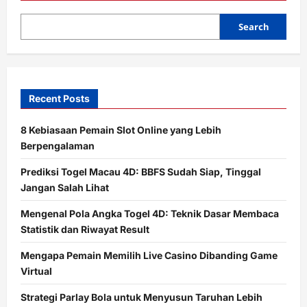
Search
Recent Posts
8 Kebiasaan Pemain Slot Online yang Lebih
Berpengalaman
Prediksi Togel Macau 4D: BBFS Sudah Siap, Tinggal
Jangan Salah Lihat
Mengenal Pola Angka Togel 4D: Teknik Dasar Membaca
Statistik dan Riwayat Result
Mengapa Pemain Memilih Live Casino Dibanding Game
Virtual
Strategi Parlay Bola untuk Menyusun Taruhan Lebih