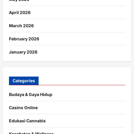
April 2026
March 2026
February 2026
January 2026
Categories
Budaya & Gaya Hidup
Casino Online
Edukasi Cannabis
Kesehatan & Wellness