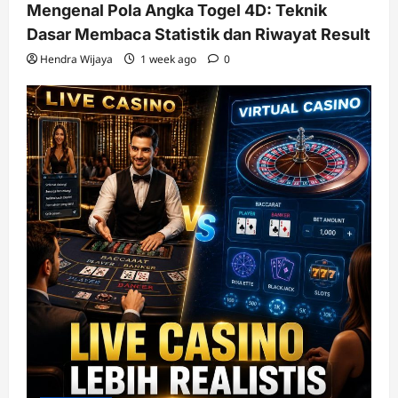
Mengenal Pola Angka Togel 4D: Teknik
Dasar Membaca Statistik dan Riwayat Result
Hendra Wijaya
1 week ago
0