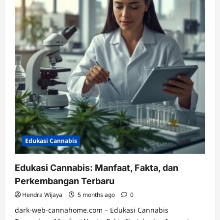
Edukasi Cannabis
Edukasi Cannabis: Manfaat, Fakta, dan
Perkembangan Terbaru
Hendra Wijaya
5 months ago
0
dark-web-cannahome.com – Edukasi Cannabis