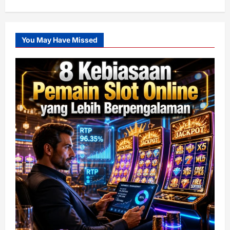
You May Have Missed