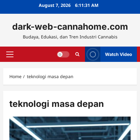
Skip
August 7, 2026
6:11:32 AM
to
content
dark-web-cannahome.com
Budaya, Edukasi, dan Tren Industri Cannabis
Watch Video
Primary
Menu
Home
teknologi masa depan
teknologi masa depan