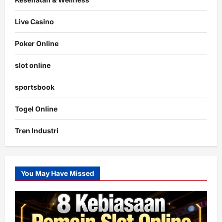
Live Casino
Poker Online
slot online
sportsbook
Togel Online
Tren Industri
You May Have Missed