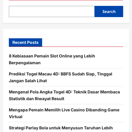
Search
Recent Posts
8 Kebiasaan Pemain Slot Online yang Lebih
Berpengalaman
Prediksi Togel Macau 4D: BBFS Sudah Siap, Tinggal
Jangan Salah Lihat
Mengenal Pola Angka Togel 4D: Teknik Dasar Membaca
Statistik dan Riwayat Result
Mengapa Pemain Memilih Live Casino Dibanding Game
Virtual
Strategi Parlay Bola untuk Menyusun Taruhan Lebih