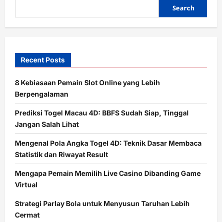
Search
Recent Posts
8 Kebiasaan Pemain Slot Online yang Lebih
Berpengalaman
Prediksi Togel Macau 4D: BBFS Sudah Siap, Tinggal
Jangan Salah Lihat
Mengenal Pola Angka Togel 4D: Teknik Dasar Membaca
Statistik dan Riwayat Result
Mengapa Pemain Memilih Live Casino Dibanding Game
Virtual
Strategi Parlay Bola untuk Menyusun Taruhan Lebih
Cermat