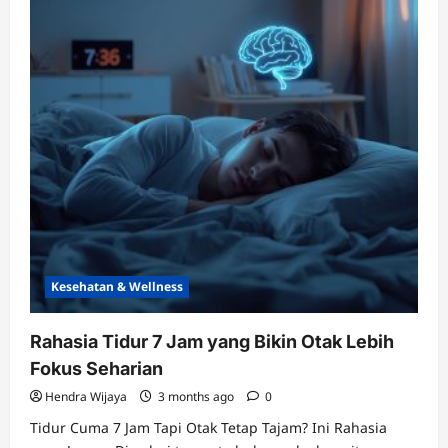
Kesehatan & Wellness
Rahasia Tidur 7 Jam yang Bikin Otak Lebih
Fokus Seharian
Hendra Wijaya
3 months ago
0
Tidur Cuma 7 Jam Tapi Otak Tetap Tajam? Ini Rahasia