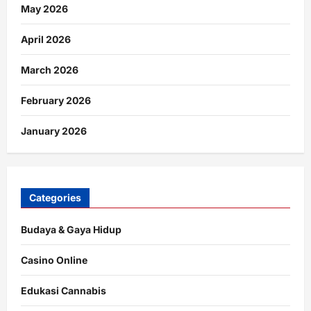
May 2026
April 2026
March 2026
February 2026
January 2026
Categories
Budaya & Gaya Hidup
Casino Online
Edukasi Cannabis