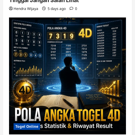
Tinggal Jangan Salah Lihat
Hendra Wijaya
5 days ago
0
Togel Online