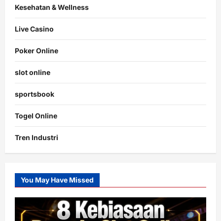
Kesehatan & Wellness
Live Casino
Poker Online
slot online
sportsbook
Togel Online
Tren Industri
You May Have Missed