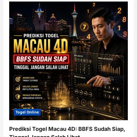
Togel Online
Prediksi Togel Macau 4D: BBFS Sudah Siap,