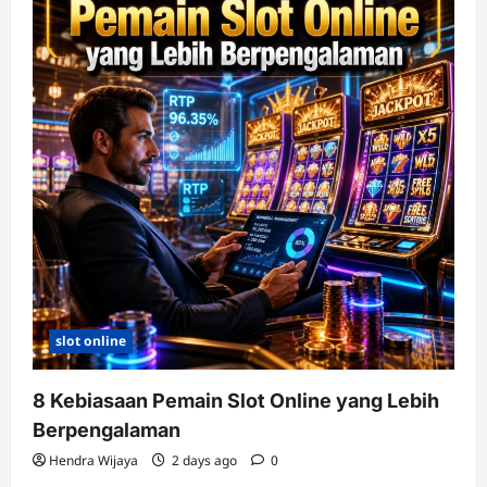
slot online
8 Kebiasaan Pemain Slot Online yang Lebih
Berpengalaman
Hendra Wijaya
2 days ago
0