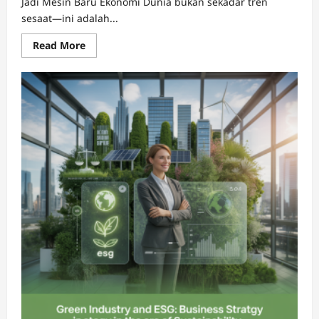
Jadi Mesin Baru Ekonomi Dunia bukan sekadar tren
sesaat—ini adalah...
Read
Read More
more
about
Green
Rush
2.0:
Saat
Cannabis
Jadi
Mesin
Baru
Ekonomi
Dunia