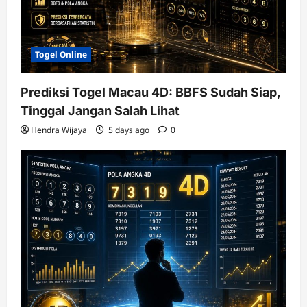
Togel Online
Prediksi Togel Macau 4D: BBFS Sudah Siap,
Tinggal Jangan Salah Lihat
Hendra Wijaya
5 days ago
0