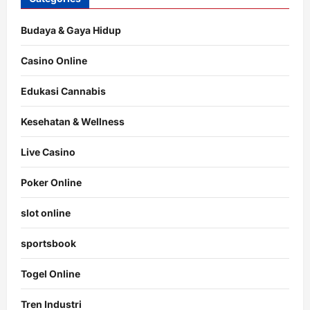
Budaya & Gaya Hidup
Casino Online
Edukasi Cannabis
Kesehatan & Wellness
Live Casino
Poker Online
slot online
sportsbook
Togel Online
Tren Industri