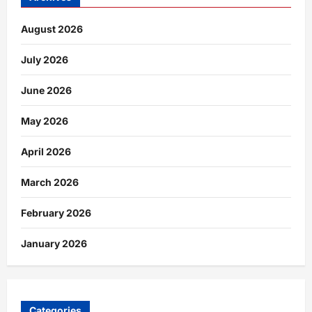
August 2026
July 2026
June 2026
May 2026
April 2026
March 2026
February 2026
January 2026
Categories